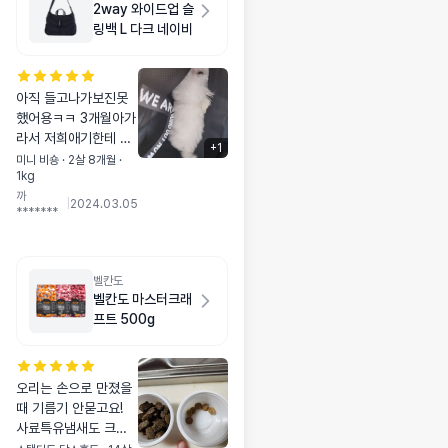
2way 와이드업 슬
링백 L 다크 네이비
아직 들고나가보진못
했어용ㅋㅋ 3개월아가
라서 저희애기한테 무
+
1
쟈게 커용ㅋㅋ 일부러
미니 비숑 · 2살 8개월 ·
1kg
큰게좋겠지싶어서 L로
까
주문했는데.. 엄청크네
|
2024.03.05
*******
용ㅋㅋ지껀줄알고 들
고올때부터 난리나더
니 사진을찍을수가없
어욬ㅋ 모델이 가만있
벨칸도
질않아용 애기가작아
벨칸도 마스터크래
서 빼꼼창으론 들락날
프트 500g
락해용 푸핫;
오리는 손으로 만졌을
때 기름기 안묻고요!
사료특유냄새도 크게