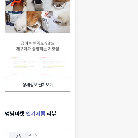
상세정보 펼쳐보기
멍냥마켓
인기제품
리뷰
위고노