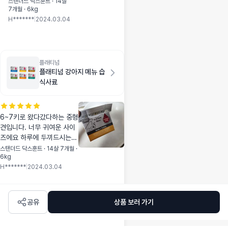
없습니다. 급하게 먹는
스탠더드 닥스훈트 · 14살
7개월 · 6kg
아이라 기존에 급여중
H*******
|
2024.03.04
인 사료보다 알갱이가
커서 걱정했는데 다행
히 연어, 오리 둘다 급
여후 토는 하지않았어
요! 샘플로 시켰던 칠
플래티넘
면조가 제일 기름기가
플래티넘 강아지 메뉴 습
안묻어 나왔고, 개봉후
식사료
사료특유냄새가 나지
않았었는데 아이가 알
러지 반응이없어서 다
6~7키로 왔다갔다하는 중형
음번에 칠면조를 주문
견입니다. 너무 귀여운 사이
할려합니다ㅎㅅㅎ 성
즈에요 하루에 두끼드시는
분이 좋아서 도전해볼
우리 도랸님 한테는 1일 2팩
스탠더드 닥스훈트 · 14살 7개월 ·
수있었어요. 감사합니
6kg
으로해야해서 저녁에 약이랑
다~
H*******
|
2024.03.04
같이 급여하거나, 요즘에는
3일에한번 특식으로 급여하
는데 장점은 기호성 좋고, 냄
새는 스팸냄새나서 거부감없
공유
상품 보러 가기
고, 분리배출 편하고, 단점은
없어요. 항공기 타고 온 거라