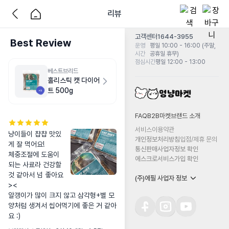
리뷰
고객센터
1644-3955
Best Review
운영
평일 10:00 - 16:00 (주말,
시간
공휴일 휴무)
점심시간
평일 12:00 - 13:00
베스트브리드
홀리스틱 캣 다이어
트 500g
FAQ
B2B마켓
브랜드 소개
서비스이용약관
냥이들이 챱챱 맛있
개인정보처리방침
입점/제휴 문의
게 잘 먹어요!

통신판매사업자정보 확인
체중조절에 도움이 
에스크로서비스가입 확인
되는 사료라 건강할 
것 같아서 넘 좋아요
(주)에필 사업자 정보
><

알갱이가 많이 크지 않고 삼각형+별 모
양처럼 생겨서 씹어먹기에 좋은 거 같아
요 :)