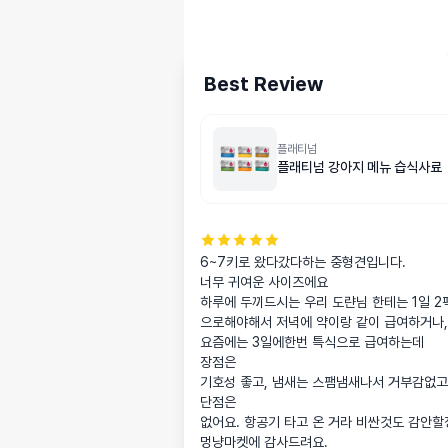
Best Review
플래티넘
플래티넘 강아지 메뉴 습식사료
6~7키로 왔다갔다하는 중형견입니다.

너무 귀여운 사이즈에요

하루에 두끼드시는 우리 도랸님 한테는 1일 2팩
으로해야해서 저녁에 약이랑 같이 급여하거나,

요즘에는 3일에한번 특식으로 급여하는데

장점은

기호성 좋고, 냄새는 스팸냄새나서 거부감없고, 
단점은

없어요. 항공기 타고 온 거라 비싼것도 감안할
멍냥마켓에 감사드려요. 
