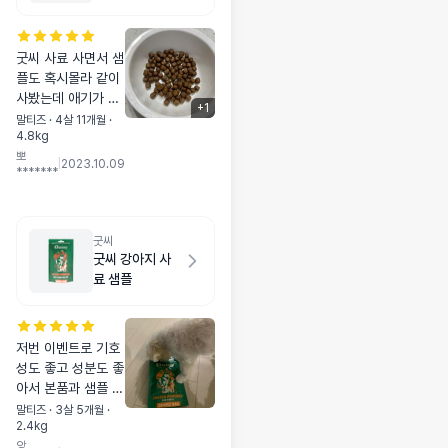
굿씨 사료 사면서 샘
플도 혹시몰라 같이
사봤는데 애기가 잘
+
1
먹어요 기호성도 좋
말티즈 · 4살 11개월 ·
4.8kg
고 성분도 괜찮은것
뽀
같아서 샘플이랑 본
|
2023.10.09
*******
품 다 먹으면 또 구
매해야겠어요 ㅎㅎ!
굿씨
굿씨 강아지 사
료 샘플
저번 이벤트로 기호
성도 좋고 성분도 좋
아서 본품과 샘플 또
샀어용 ^*^ 응가가
말티즈 · 3살 5개월 ·
2.4kg
엄청 까매지는?! 것
앙