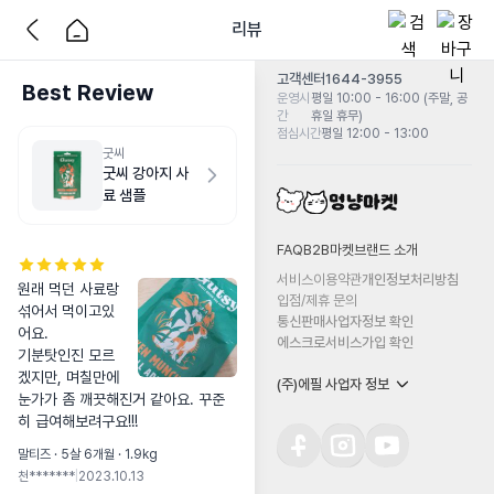
리뷰
고객센터
1644-3955
Best Review
운영시
평일 10:00 - 16:00 (주말, 공
간
휴일 휴무)
점심시간
평일 12:00 - 13:00
굿씨
굿씨 강아지 사
료 샘플
FAQ
B2B마켓
브랜드 소개
서비스이용약관
개인정보처리방침
원래 먹던 사료랑 
입점/제휴 문의
섞어서 먹이고있
통신판매사업자정보 확인
어요.

에스크로서비스가입 확인
기분탓인진 모르
겠지만, 며칠만에 
(주)에필 사업자 정보
눈가가 좀 깨끗해진거 같아요. 꾸준
히 급여해보려구요!!!
말티즈 · 5살 6개월 · 1.9kg
천*******
|
2023.10.13