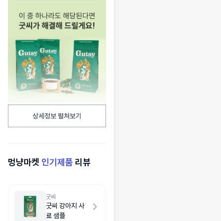
상세정보 펼쳐보기
멍냥마켓
인기제품
리뷰
굿씨
굿씨 강아지 사
료 샘플