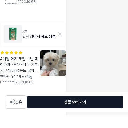
도 있지만 눈물이 조
|
2023.10.08
*******
금이라도 멎어서 좋
더라구요!!
굿씨
굿씨 강아지 사료 샘플
4개월 아가 로얄 ㅋ닌 먹
이다가 사료가 너무 기름
지고 영양 성분도 많이 떨
+
1
어져서 이것 저것 샘플 시
말티푸 · 3살 1개월 · 1kg
도하던중 알러지 사료라해
H*******
|
2023.10.06
서 샘플 먼저 구매해봄 굿
씨 먼저 먹인후 인섹 ㅌ업
제품도 테스트해봤는데 굿
공유
상품 보러 가기
씨 먹였을때가 응가도 훨
신 이쁘고 눈물냄새도 눈
꼽도 착색도 없었음ㅜ 그
다음날 인섹ㅌ업 제품먹였
을때는 응가도 묽고 눈물