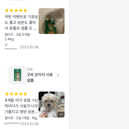
저번 이벤트로 기호성
도 좋고 성분도 좋아
서 본품과 샘플 또 샀
어용 ^*^ 응가가 엄청
말티즈 · 3살 5개월 ·
2.4kg
까매지는?! 것도 있지
앙
만 눈물이 조금이라도
|
2023.10.08
*******
멎어서 좋더라구요!!
굿씨
굿씨 강아지 사료
샘플
4개월 아가 로얄 ㅋ닌
먹이다가 사료가 너무
기름지고 영양 성분도
+
1
많이 떨어져서 이것
말티푸 · 3살 1개월 · 1kg
저것 샘플 시도하던중
H*******
|
2023.10.06