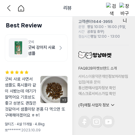
리뷰
고객센터
1644-3955
Best Review
운영
평일 10:00 - 16:00 (주말,
시간
공휴일 휴무)
점심시간
평일 12:00 - 13:00
굿씨
굿씨 강아지 사료
샘플
FAQ
B2B마켓
브랜드 소개
서비스이용약관
개인정보처리방침
굿씨 사료 사면서 
입점/제휴 문의
샘플도 혹시몰라 같
통신판매사업자정보 확인
이 사봤는데 애기가 
에스크로서비스가입 확인
잘먹어요 기호성도 
+
1
좋고 성분도 괜찮은
(주)에필 사업자 정보
것같아서 샘플이랑 본품 다 먹으면 또 
구매해야겠어요 ㅎㅎ!
말티즈 · 4살 11개월 · 4.8kg
뽀*******
|
2023.10.09