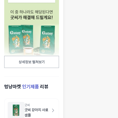
상세정보 펼쳐보기
멍냥마켓
인기제품
리뷰
굿씨
굿씨 강아지 사료
샘플