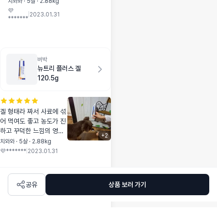
고 빡빡꾸덕한 농도
치와와 · 5살 · 2.88kg
의 펫밀크는 콩이사
💜
|
2023.01.31
*******
료에도 섞어먹고 외
출시 간편하게 갖고
다니기에도 편하게
개별포장되어 있어
서 넘 편하더라구요
버박
콩이도 저두 펫밀크
뉴트리 플러스 겔
에 반해버렸떠요 펫
120.5g
밀크 포에버
겔 형태라 짜서 사료에 섞
어 먹여도 좋고 농도가 진
하고 꾸덕한 느낌의 영양
+
2
제라 콩이에게 구입후 매
치와와 · 5살 · 2.88kg
일 급여하고 있습니다 처
💜*******
|
2023.01.31
음에는 안먹는 듯 하더니
섞어 급여하니 잘 먹고 있
어요 치약도 버박 사용하
공유
상품 보러 가기
고 있어서 믿고 급여하고
있습니다