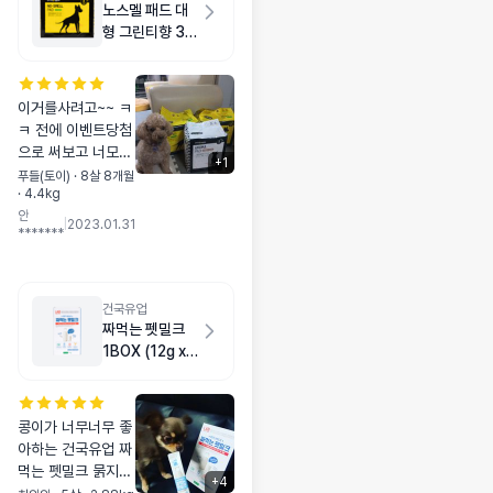
노스멜 패드 대
형 그린티향 30
매
이거를사려고~~ ㅋ
ㅋ 전에 이벤트당첨
으로 써보고 너모좋
+
1
아가즈고~~👉👈
푸들(토이) · 8살 8개월
· 4.4kg
💕 크기도크지만 흡
안
수력에 냄새도 안나
|
2023.01.31
*******
고~~ 진짜 좋은제
품같아요...베이비
파우더도 사고팠는
데 품절이여서 이거
건국유업
두개샀는데....지금
짜먹는 펫밀크
보니 다시 나왔네
1BOX (12g x
요;;;;흐미,아쉬워라
25ea)
~~☺️☺️ 암튼 잘쓰
겄습니다~~♥️
콩이가 너무너무 좋
아하는 건국유업 짜
먹는 펫밀크 묽지않
+
4