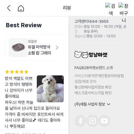
리뷰
고객센터
1644-3955
Best Review
운영시
평일 10:00 - 16:00 (주말, 공
간
휴일 휴무)
점심시간
평일 12:00 - 13:00
컴플렛
듀얼 마약방석
소형 캄 그레이
FAQ
B2B마켓
브랜드 소개
서비스이용약관
개인정보처리방침
방석 색깔도 이쁘
입점/제휴 문의
고 방석이 탱탱하
통신판매사업자정보 확인
니 강아지가 너무 
에스크로서비스가입 확인
좋아해요

하우스! 하면 하늘
(주)에필 사업자 정보
을 날아서 신나게 집으로 들어가요

가격이 좀 비싸지만 포인트써서 싸게 
사서 너무 좋아요💕 애기도 좋아하
니 뿌듯해요!