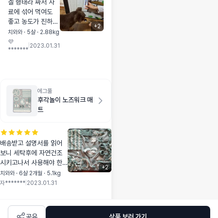
겔 형태라 짜서 사
료에 섞어 먹여도
좋고 농도가 진하고
+
2
꾸덕한 느낌의 영양
치와와 · 5살 · 2.88kg
제라 콩이에게 구입
💜
|
2023.01.31
*******
후 매일 급여하고
있습니다 처음에는
안먹는 듯 하더니
섞어 급여하니 잘
먹고 있어요 치약도
에그풀
버박 사용하고 있어
후각놀이 노즈워크 매
서 믿고 급여하고
트
있습니다
배송받고 설명서를 읽어
보니 세탁후에 자연건조
시키고나서 사용해야 한
+
2
다고 그래서 마를때까지
치와와 · 6살 2개월 · 5.1kg
기대가 됐어요. 난이도가
자*******
|
2023.01.31
구역별로 다양하고 부드
럽고 크기도 넓고 아주 만
족합니다! 찾느라고 코로
공유
상품 보러 가기