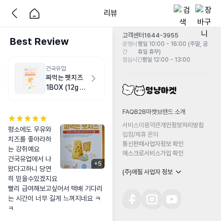
리뷰
고객센터
1644-3955
Best Review
운영시
평일 10:00 - 16:00 (주말, 공
간
휴일 휴무)
점심시간
평일 12:00 - 13:00
건국유업
짜먹는 펫치즈
1BOX (12g x
25ea)
FAQ
B2B마켓
브랜드 소개
서비스이용약관
개인정보처리방침
평소에도 우유와 
입점/제휴 문의
치즈를 좋아라하
통신판매사업자정보 확인
는 강쥐예요

에스크로서비스가입 확인
건국유업에서 나
+
5
왔다고하니 당연
(주)에필 사업자 정보
히 믿을수있겠지요

빨리 급여해보고싶어서 택배 기다리
는 시간이 너무 길게 느껴지네요 ㅋ
ㅋ
