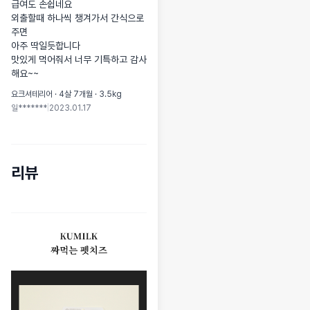
급여도 손쉽네요

외출할때 하나씩 챙겨가서 간식으로 
주면 

아주 딱일듯합니다

맛있게 먹어줘서 너무 기특하고 감사
해요~~
요크셔테리어 · 4살 7개월 · 3.5kg
일*******
|
2023.01.17
리뷰