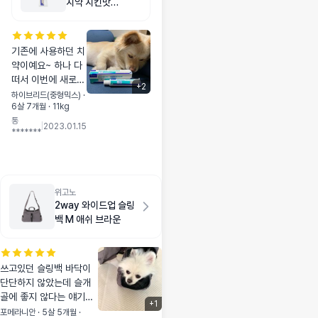
는 편이 아니라서
치약 치킨맛
소변량이 많은데 한
70g
번 싸면 배변패드
반정도 흡수 되는
기존에 사용하던 치
것 같아요
약이예요~ 하나 다
떠서 이번에 새로
+
2
구입했어요 간식먹
하이브리드(중형믹스) ·
6살 7개월 · 11kg
는줄 알고 치카치카
통
하자고 하면 좋다고
|
2023.01.15
*******
무릎에 앉아요 ㅎㅎ
간식을 참 희한하게
먹는다 생각하는듯
요~
위고노
2way 와이드업 슬링
백 M 애쉬 브라운
쓰고있던 슬링백 바닥이
단단하지 않았는데 슬개
골에 좋지 않다는 얘기를
+
1
듣고 바닥이 단단한 슬링
포메라니안 · 5살 5개월 ·