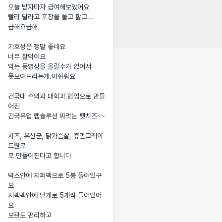
오늘 받자마자 급여해보았어요

빨리 달라고 포장을 물고 핥고...

급해요급해

기호성은 정말 좋네요

너무 잘먹어요

먹는 동영상을 올릴수가 없어서 

못보여드리는게.아쉬워요

건국대 수의과 대학과 협업으로 만들
어진

건국유업 랩솔루션 짜먹는 펫치즈~~

치즈, 유산균, 닭가슴살, 휴먼그레이
드원료

로 만들어진다고 합니다

박스안에 지퍼팩으로 5봉 들어있구
요

지팩팩안에 낱개로 5개씩 들어있어
요

보관도 편리하고
