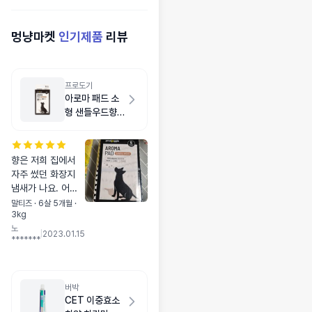
멍냥마켓
인기제품
리뷰
프로도기
아로마 패드 소
형 샌들우드향
50매
향은 저희 집에서
자주 썼던 화장지
냄새가 나요. 어디
서 많이 맡아 본 냄
말티즈 · 6살 5개월 ·
3kg
새!! 다른 회사 제품
노
을 별로 안 써봐서
|
2023.01.15
*******
잘 모르겠는데 프로
도기 검은색 배변패
드보다는 살짝 흡수
력이 떨어지긴 하네
버박
요. 여러번 나눠 싸
CET 이중효소