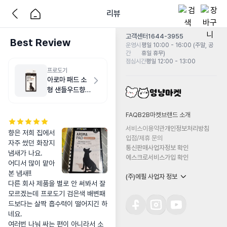
리뷰
고객센터
1644-3955
Best Review
운영시
평일 10:00 - 16:00 (주말, 공
간
휴일 휴무)
점심시간
평일 12:00 - 13:00
프로도기
아로마 패드 소
형 샌들우드향
50매
FAQ
B2B마켓
브랜드 소개
서비스이용약관
개인정보처리방침
향은 저희 집에서 
입점/제휴 문의
자주 썼던 화장지 
통신판매사업자정보 확인
냄새가 나요.

에스크로서비스가입 확인
어디서 많이 맡아 
본 냄새!!

(주)에필 사업자 정보
다른 회사 제품을 별로 안 써봐서 잘 
모르겠는데 프로도기 검은색 배변패
드보다는 살짝 흡수력이 떨어지긴 하
네요. 

여러번 나눠 싸는 편이 아니라서 소