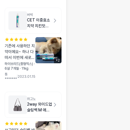
버박
CET 이중효소
치약 치킨맛
70g
기존에 사용하던 치
약이예요~ 하나 다
떠서 이번에 새로
+
2
구입했어요 간식먹
하이브리드(중형믹스) ·
6살 7개월 · 11kg
는줄 알고 치카치카
통
하자고 하면 좋다고
|
2023.01.15
*******
무릎에 앉아요 ㅎㅎ
간식을 참 희한하게
먹는다 생각하는듯
요~
위고노
2way 와이드업
슬링백 M 애쉬
브라운