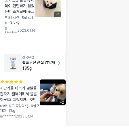
쓰고있던 슬링백 바
닥이 단단하지 않았
는데 슬개골에 좋지
+
1
않다는 얘기를 듣고
포메라니안 · 5살 4개
월 · 3.5kg
바닥이 단단한 슬링
퓨
백을 찾다 구입하게
|
2023.01.14
*******
됐어요. 처음 개봉
하고 넣어줬더니 저
렇게 누워서 한참을
있었어요. 확실히
이전에 쓰던거보다
건국유업
랩솔루션 관절 영양제
바닥이 단단해서 그
135g
런지 편하게 잘 누
워있네요. 이전슬링
백은 항상 앉아있거
나 서있거나 그래서
지난가을 마리가 앞발을
불편했거든요. 소재
갑자기 절뚝거려서 물론
도 털이 잘 붙지 않
하루😅 그랬지만.. 오만
+
2
는 소재라 마음에
가지 걱정에 처음으로 구
하이브리드(중형믹스) · 6살 7
들고 색도 예쁘네
개월 · 11kg
입했던 관절영양제예요
요. M사이즈 구매
통*******
|
2023.01.14
그후로 4통째입니다. 아!
했는데 3.5키로 강
이번에 두통 더 구입했으
아지 여유 있고 딱
니 6통째 입니다 ㅎㅎ 기