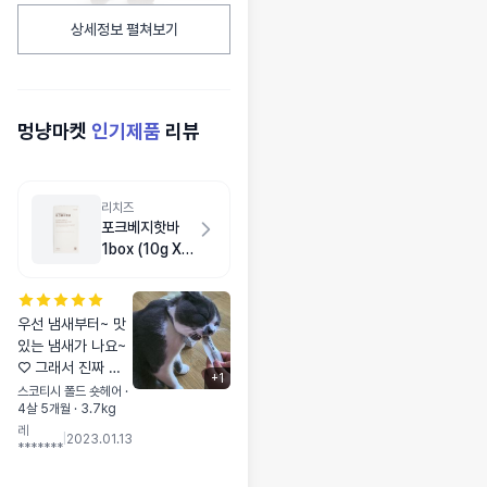
상세정보 펼쳐보기
멍냥마켓
인기제품
리뷰
리치즈
포크베지핫바
1box (10g X
20ea)
우선 냄새부터~ 맛
있는 냄새가 나요~
♡ 그래서 진짜 쬐
+
1
금 제가 맛봤는데!
스코티시 폴드 숏헤어 ·
4살 5개월 · 3.7kg
오~♡ 간없는 밍밍
레
한 스팸느낌?! 멍냥
|
2023.01.13
*******
이가 좋아하겠다 싶
었어요!💯👍 딱딱