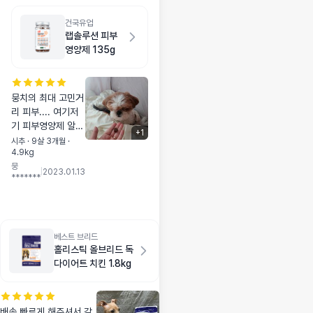
하지 않아서 좋고!
설명할것도 없이..
건국유업
환장하고 순삭이네
랩솔루션 피부
요!🤣 너무너무 좋
영양제 135g
아해요♡
뭉치의 최대 고민거
리 피부.... 여기저
기 피부영양제 알아
+
1
보고 먹여보던 중
시추 · 9살 3개월 ·
4.9kg
유명대학 연구진들
뭉
이라는 단어만보고
|
2023.01.13
*******
반신반의해서 처음
샀었는데ㅋㅋㅋ 냄
시는 좀..윽..😬했는
데 베이비들은 엄청
잘먹더라구요!!! 나
베스트 브리드
홀리스틱 올브리드 독
중엔 영양제통에서
다이어트 치킨 1.8kg
덜그덕소리만 나도
쫓아올 정도로ㅋㅋ
ㅋㅋ 그리구 영양제
먹는동안엔 피부병
배송 빠르게 해주셔서 감