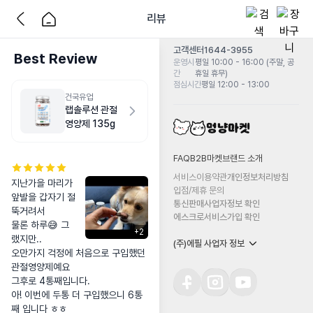
리뷰
고객센터
1644-3955
Best Review
운영시
평일 10:00 - 16:00 (주말, 공
간
휴일 휴무)
점심시간
평일 12:00 - 13:00
건국유업
랩솔루션 관절
영양제 135g
FAQ
B2B마켓
브랜드 소개
서비스이용약관
개인정보처리방침
지난가을 마리가 
입점/제휴 문의
앞발을 갑자기 절
통신판매사업자정보 확인
뚝거려서

에스크로서비스가입 확인
물론 하루😅 그
+
2
랬지만..

(주)에필 사업자 정보
오만가지 걱정에 처음으로 구입했던 
관절영양제예요

그후로 4통째입니다.

아! 이번에 두통 더 구입했으니 6통
째 입니다 ㅎㅎ
