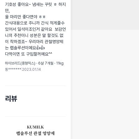
기호성 좋아요~ 냄새는 꾸릿 ㅎ 하지
만, 

울 마리만 좋다면야 ㅎㅎ

간식대용으로 주니까 간식 적게줄수 
있어서 일석이조인거 같아요  보감언
니의 추천이니 성분은 말 할것도 없
이 착하겠죠~ 우리마리 관절영양제
는 랩솔루션이예요👍👍

다먹이면 또 구입할꺼예요^^
하이브리드(중형믹스) · 6살 7개월 · 11kg
통*******
|
2023.01.14
리뷰