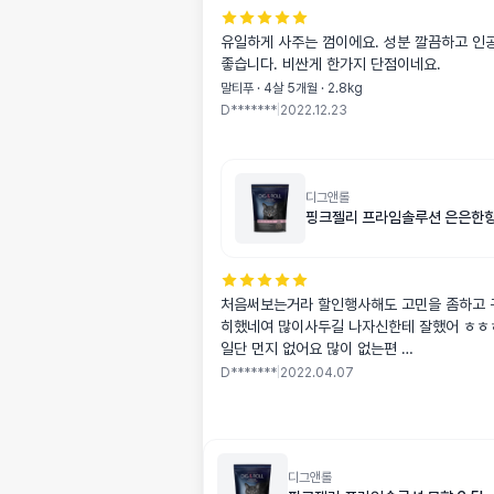
유일하게 사주는 껌이에요. 성분 깔끔하고 인
좋습니다. 비싼게 한가지 단점이네요.
말티푸 · 4살 5개월 · 2.8kg
D*******
|
2022.12.23
디그앤롤
핑크젤리 프라임솔루션 은은한향 
처음써보는거라 할인행사해도 고민을 좀하고 
히했네여 많이사두길 나자신한테 잘했어 ㅎㅎ
일단 먼지 없어요 많이 없는편
뭉침 잘돼요 ~~
D*******
|
2022.04.07
얼마나 단단하면
자동화장실에 뭉쳐서 떨어질때 안방까지 소리
요
은은한 향은 거의 향이 없는거같구요
디그앤롤
애들이 잘사용하고있어요