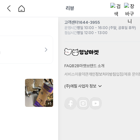
리뷰
고객센터
1644-3955
운영시간
평일 10:00 - 16:00 (주말, 공휴일 휴무)
점심시간
평일 12:00 - 13:00
g
FAQ
B2B마켓
브랜드 소개
서비스이용약관
개인정보처리방침
입점/제휴 문의
(주)에필 사업자 정보
+
1