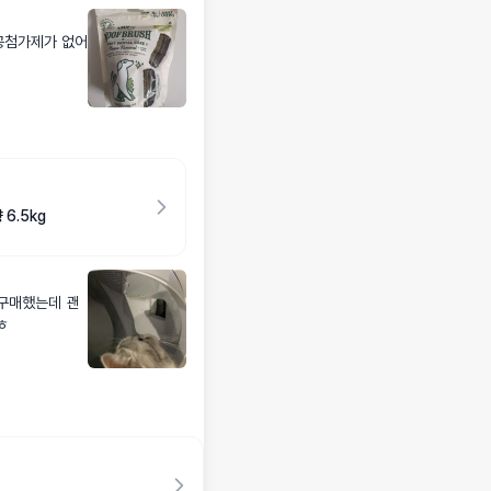
공첨가제가 없어
6.5kg
구매했는데 괜
ㅎ
가 들리더라구