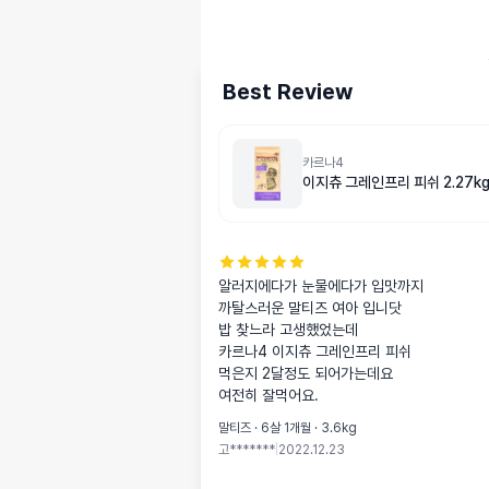
Best Review
카르나4
이지츄 그레인프리 피쉬 2.27k
알러지에다가 눈물에다가 입맛까지 

까탈스러운 말티즈 여아 입니닷

밥 찾느라 고생했었는데 

카르나4 이지츄 그레인프리 피쉬

먹은지 2달정도 되어가는데요

여전히 잘먹어요.
말티즈 · 6살 1개월 · 3.6kg
고*******
|
2022.12.23