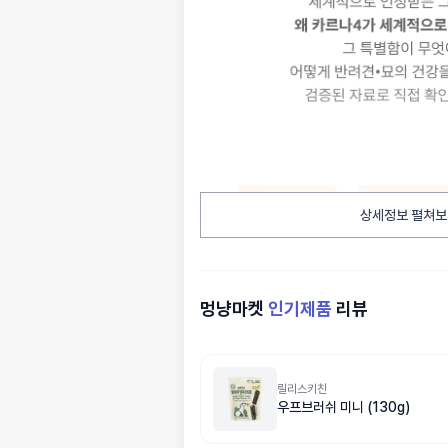
상세정보 펼쳐보
멍냥마켓
인기제품
리뷰
릴리스키친
우프브러쉬 미니 (130g)