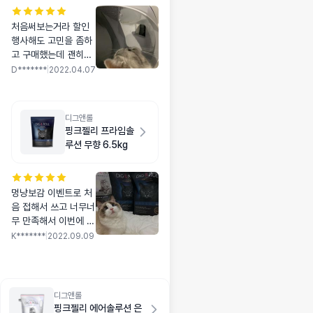
처음써보는거라 할인
행사해도 고민을 좀하
고 구매했는데 괜히했
네여 많이사두길 나자
D*******
|
2022.04.07
신한테 잘했어 ㅎㅎㅎ
일단 먼지 없어요 많이
없는편
디그앤롤
뭉침 잘돼요 ~~
핑크젤리 프라임솔
얼마나 단단하면
루션 무향 6.5kg
자동화장실에 뭉쳐서
떨어질때 안방까지 소
리가 들리더라구요
멍냥보감 이벤트로 처
은은한 향은 거의 향이
음 접해서 쓰고 너무너
없는거같구요
무 만족해서 이번에 프
애들이 잘사용하고있
라임솔루션을 구매했
어요
K*******
|
2022.09.09
어요! 모래는 고양이에
개인적으로 탈취만 좀
게 정말 중요한 부분인
아쉬운듯
데, 집사에게도 냥이에
심한건아니구요 좋은
게도 만족할 수 있는
데
디그앤롤
모래를 찾기가 너무 힘
기존께 워낙 잘잡아줘
핑크젤리 에어솔루션 은