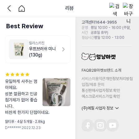
리뷰
고객센터
1644-3955
Best Review
운영
평일 10:00 - 16:00 (주말,
시간
공휴일 휴무)
점심시간
평일 12:00 - 13:00
릴리스키친
우프브러쉬 미니
(130g)
FAQ
B2B마켓
브랜드 소개
서비스이용약관
개인정보처리방침
유일하게 사주는 껌
입점/제휴 문의
이에요.

통신판매사업자정보 확인
성분 깔끔하고 인공
에스크로서비스가입 확인
첨가제가 없어 좋습
니다.

(주)에필 사업자 정보
비싼게 한가지 단점이네요.
말티푸 · 4살 5개월 · 2.8kg
D*******
|
2022.12.23