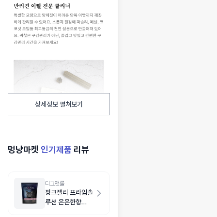
상세정보 펼쳐보기
멍냥마켓
인기제품
리뷰
디그앤롤
핑크젤리 프라임솔
루션 은은한향
6.5kg