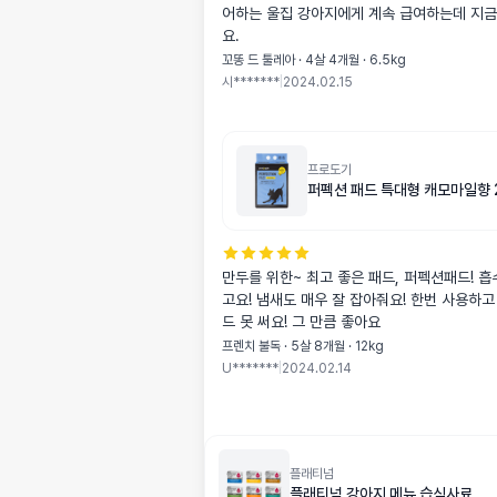
어하는 울집 강아지에게 계속 급여하는데 지금
요.
꼬똥 드 툴레아 · 4살 4개월 · 6.5kg
시*******
|
2024.02.15
프로도기
퍼펙션 패드 특대형 캐모마일향 
만두를 위한~ 최고 좋은 패드, 퍼펙션패드! 흡수력 당연 최고
고요! 냄새도 매우 잘 잡아줘요! 한번 사용하고 나면, 다른패
드 못 써요! 그 만큼 좋아요
프렌치 불독 · 5살 8개월 · 12kg
U*******
|
2024.02.14
플래티넘
플래티넘 강아지 메뉴 습식사료