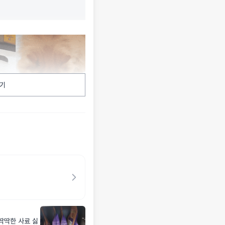
기
딱딱한 사료 싫