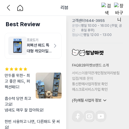
리뷰
고객센터
1644-3955
Best Review
운영시
평일 10:00 - 16:00 (주말, 공
간
휴일 휴무)
점심시간
평일 12:00 - 13:00
프로도기
퍼펙션 패드 특
대형 캐모마일향
20매
FAQ
B2B마켓
브랜드 소개
서비스이용약관
개인정보처리방침
만두를 위한~ 최
입점/제휴 문의
고 좋은 패드, 퍼
통신판매사업자정보 확인
펙션패드!

에스크로서비스가입 확인
흡수력 당연 최고
(주)에필 사업자 정보
고요!

냄새도 매우 잘 잡아줘요!

한번 사용하고 나면, 다른패드 못 써
요!
