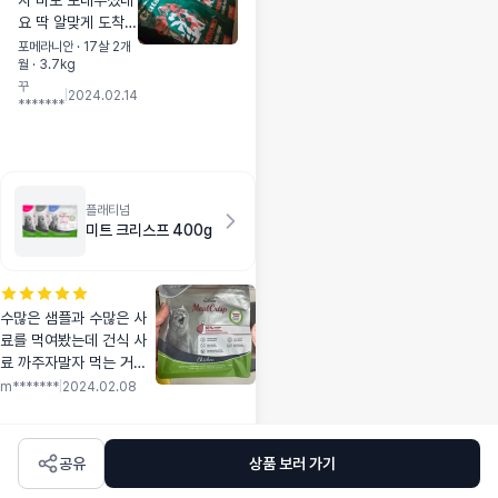
자 바로 보내주셨네
어있어요. 오픈 하자
요 딱 알맞게 도착!!!
마자 아주 맛있는 냄
굿씨 소분되어있어
포메라니안 · 17살 2개
새가 나요. 물을 넣
월 · 3.7kg
서 더좋고 할인받아
지않아 수분함량이
꾸
포인트로사서 더 기
|
2024.02.14
낮은만큼 다른습식
*******
부니가 좋음 아주 좋
에 비해 모양이 잡혀
아요 멍냥보감이 최
있어요. 톡으로 급여
고!!!
할 순 없고, 숟가락
등으로 살살 으깨어
주었어요. 숟가락으
플래티넘
미트 크리스프 400g
로 자르는데 옆에서
빨리 달라고 난리가
났네요; 원래도 먹성
이 나쁜편은 아니지
수많은 샘플과 수많은 사
만 이정도로 보채는
료를 먹여봤는데 건식 사
사료는 처음입니다.
료 까주자말자 먹는 거는
그릇을 가져다주고
처음이네요 5세 벵갈 입
m*******
|
2024.02.08
먹기 시작한 뒤로는
니다.
거의 쉬지않고 먹네
요. 기호성은 일단
완전 합격입니다. 다
공유
상품 보러 가기
먹고서 그릇을 여러