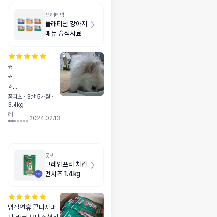
플래티넘
플래티넘 강아지
메뉴 습식사료
⭐️
⭐️
⭐️
⭐️
폼피츠 · 3살 5개월 ·
3.4kg
⭐️
레
⭐️⭐️⭐️⭐️⭐️⭐️⭐️⭐️⭐️⭐️
|
2024.02.13
*******
제품 : 플래티넘 메
뉴 구매 한 맛 : 피쉬
향 : 사람이 맡기에
도 아주 맛있는 향이
굿씨
남. 특징 : 물을 넣지
그레인프리 치킨
않고 육즙만으로 조
먼치즈 1.4kg
리 한 사료. ⭐️ 후기
⭐️ 개봉하는 방식은
캔과 다르게 팩을 펼
명절연휴 끝나자마
쳐서 찢기 쉽도록 되