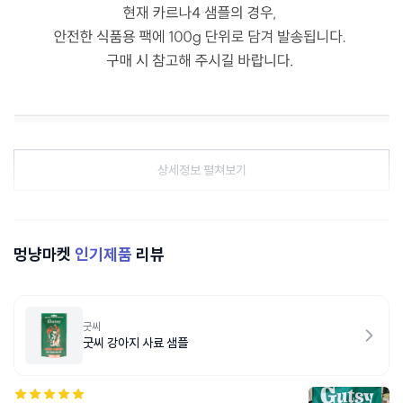
상세정보 펼쳐보기
멍냥마켓
인기제품
리뷰
굿씨
굿씨 강아지 사료 샘플