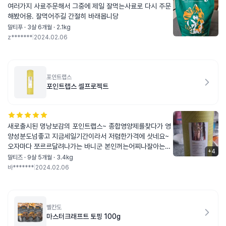
여러가지 사료주문해서 그중에 제일 잘먹는사료로 다시 주문
해봤어용. 잘먹어주길 간절히 바래봅니당
말티푸 · 3살 6개월 · 2.1kg
z*******
|
2024.02.06
포인트랩스
포인트랩스 셀프로젝트
새로출시된 멍낭보감의 포인트랩스~ 종합영양제를찾다가 영
양성분도넘좋고 지금세일기간이라서 저렴한가격에 삿네요~
오자마다 쪼르르달려나가는 바니군 본인꺼는어찌나잘아는지
+
4
택배박스뜯자마자 킁킁킁~~ 빨리달라고 아우성이네요 울바
말티즈 · 9살 5개월 · 3.4kg
니는치아가 없어서(앞니만 남았어요) 그래서부드러운걸 선호
바*******
|
2024.02.06
하는데 엄청말랑말랑~ 조금씩 뜯어주는데 넘 잘먹네요 기호
성이좋은것같아요 오늘부터1일이니 꾸준히 먹여볼려구요 제
가 특별하게구입하게된동기는 알러지에도좋다고해서 구입하
게됐어요 그리고 개별포장되어있어 하루에하나씩 딱좋은것같
벨칸도
마스터크래프트 토핑 100g
아요~^^