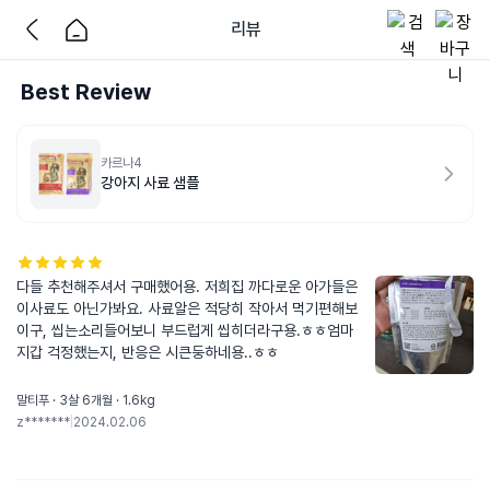
리뷰
Best Review
카르나4
강아지 사료 샘플
다들 추천해주셔서 구매했어용. 저희집 까다로운 아가들은 
이사료도 아닌가봐요. 사료알은 적당히 작아서 먹기편해보
이구, 씹는소리들어보니 부드럽게 씹히더라구용.ㅎㅎ엄마
지갑 걱정했는지, 반응은 시큰둥하네용..ㅎㅎ
말티푸 · 3살 6개월 · 1.6kg
z*******
|
2024.02.06