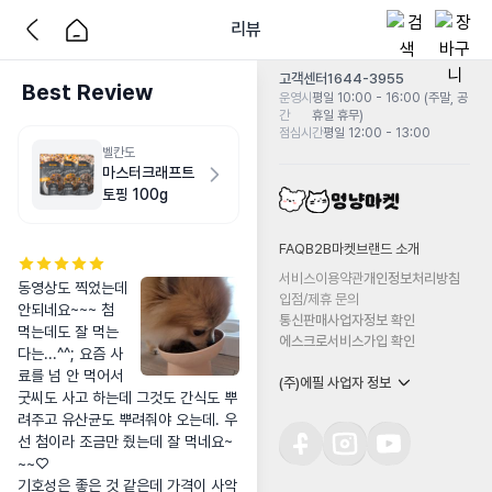
리뷰
고객센터
1644-3955
Best Review
운영시
평일 10:00 - 16:00 (주말, 공
간
휴일 휴무)
점심시간
평일 12:00 - 13:00
벨칸도
마스터크래프트
토핑 100g
FAQ
B2B마켓
브랜드 소개
서비스이용약관
개인정보처리방침
동영상도 찍었는데 
입점/제휴 문의
안되네요~~~ 첨 
통신판매사업자정보 확인
먹는데도 잘 먹는
에스크로서비스가입 확인
다는...^^; 요즘 사
료를 넘 안 먹어서 
(주)에필 사업자 정보
굿씨도 사고 하는데 그것도 간식도 뿌
려주고 유산균도 뿌려줘야 오는데. 우
선 첨이라 조금만 줬는데 잘 먹네요~
~~♡

기호성은 좋은 것 같은데 가격이 사악