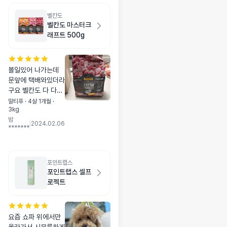
벨칸도
벨칸도 마스터크
래프트 500g
볼일있어 나가는데
문앞에 택배와있더라
구요 벨칸도 다 다시
들어가서 프라스틱그
말티푸 · 4살 1개월 ·
3kg
릇에 몇개 챙겨와서
밤
차안에서 먹였어요
|
2024.02.06
*******
우선 잘먹어요 ㅎㅎ
더 먹여보고 후기작
성할 예정입니다
포인트랩스
포인트랩스 셀프
로젝트
요즘 쇼파 위에서만