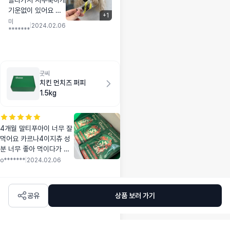
올라가서 시무룩하게
기운없이 있어요 엄
+
1
마가 일한다고 못놀
미
|
2024.02.06
*******
아줘서 그런가? 생각
했는데요. 막상 터그
놀이 해도, 반응이 예
전같지 않네요 ㅠㅠ
영양제 알아보다가,
굿씨
항산화가 좋다고 해
치킨 먼치즈 퍼피
서 구매했어요 일단,
1.5kg
잘 먹어요 ^^ 그리고
비닐 소리만 나도 먹
으려고 달려와요 : )
4개월 말티푸아이 너무 잘
모처럼 뛰뛰하는 모
먹어요 카르나4이지츄 성
습 보니 먹이길 잘했
분 너무 좋아 먹이다가 바
다 싶네요
꿔보는데 퍼피사료라 그런
o*******
|
2024.02.06
가 기호성은 더 좋네요 아
이 몸에도 잘 받으면 좋겠
어요 ㅎㅎ
공유
상품 보러 가기