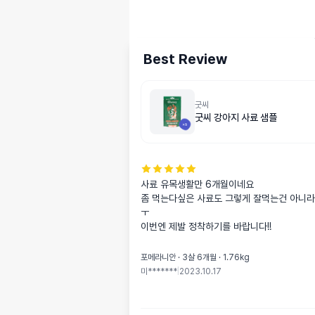
Best Review
굿씨
굿씨 강아지 사료 샘플
사료 유목생활만 6개월이네요

좀 먹는다싶은 사료도 그렇게 잘먹는건 아니라
ㅜ

이번엔 제발 정착하기를 바랍니다!!
포메라니안 · 3살 6개월 · 1.76kg
미*******
|
2023.10.17