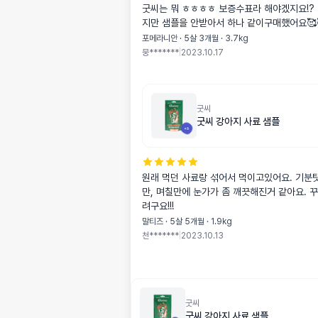
굿씨는 뭐 ㅎㅎㅎㅎ 보증수표라 해야겠지요!? ㅎ 이미 먹고있
지만 샘플을 안받아서 하나 같이구매했어요🥰
포메라니안 · 5살 3개월 · 3.7kg
뭉*******
|
2023.10.17
굿씨
굿씨 강아지 사료 샘플
원래 먹던 사료랑 섞어서 먹이고있어요. 기분
만, 며칠만에 눈가가 좀 깨끗해진거 같아요. 
려구요!!!
말티즈 · 5살 5개월 · 1.9kg
천*******
|
2023.10.13
굿씨
굿씨 강아지 사료 샘플