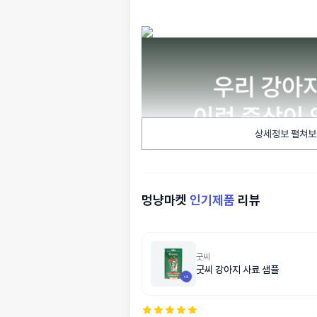
상세정보 펼쳐보
멍냥마켓
인기제품
리뷰
굿씨
굿씨 강아지 사료 샘플