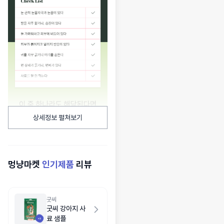
상세정보 펼쳐보기
멍냥마켓
인기제품
리뷰
굿씨
굿씨 강아지 사
료 샘플