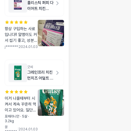
홀리스틱 퍼피 다
이어트 치킨
1.8kg
항상 구입하는 사료
입니다!! 알맹이도 커
서 씹기 좋고, 성분도
좋아서 다른 사료와
j*******
|
2024.01.03
함께 먹입니다 ㅎㅎ
굿씨
그레인프리 치킨
먼치즈 어덜트 스
몰바이트 2kg
이거 나올때부터 시
켜서 계속 꾸준히 먹
이고 있어요. 일단은
알갱이 크기가 적당
포메라니안 · 5살 ·
3.2kg
하고 오독오독 씹어
꿀
먹어요. 눈물방지에
|
2024.01.03