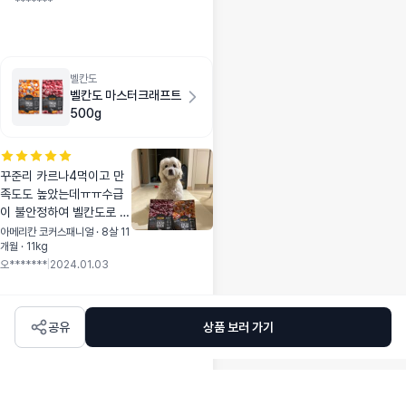
*******
효과가 있다고 해서
샀는데 우리 아이도
눈물이 많이 줄었어
요. 눈물이 조금씩 나
기는 하는데 냄새가
벨칸도
벨칸도 마스터크래프트
안나요. 하품할때 나
500g
오는건 어쩔수 없잖
아요. 기호성도 좋고
눈물이 많이 줄어서
계속 먹이고 있어요.
꾸준리 카르나4먹이고 만
저희 아이는 다요트
족도도 높았는데ㅠㅠ수급
도 해야해서 다이어
이 불안정하여 벨칸도로 넘
트 사료랑 반반씩 섞
어가봤어요! 아이가 처음엔
아메리칸 코커스패니얼 · 8살 11
어서 먹이고 있어요.
개월 · 11kg
입에 넣고 뱉더니 시간이
가격이 조금 비싸긴
오*******
|
2024.01.03
지나고선 잘 먹었어요! 좀
하지만 욜씨미 출석
더 먹여보고 카르나4에서
점수 쌓아서 멍냥머
갈아탈지 고민해볼려구욧!!!
니 모아서 사니깐 그
연어랑 오리 둘다 샀는데
공유
상품 보러 가기
렇게 부담되진 않았
일단 오리 먹여봤어요 :-)
어요. 눈물이 많고 냄
새가 심하고 사료를
잘 안먹는 아이가 있