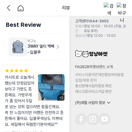
리뷰
고객센터
1644-3955
Best Review
운영시
평일 10:00 - 16:00 (주말, 공
간
휴일 휴무)
점심시간
평일 12:00 - 13:00
위고노
3WAY 멀티 백팩
- 딥블루
FAQ
B2B마켓
브랜드 소개
서비스이용약관
개인정보처리방침
카시트로 오늘개시
입점/제휴 문의
했는데 안정감있어 
통신판매사업자정보 확인
보이고 가방도 튼
에스크로서비스가입 확인
튼해요. 가방무게
+
1
가 좀 있어서 5킬
(주)에필 사업자 정보
로 넘는 강쥐 업으려면 힘들긴해요. 
꽉 찬 느낌이지만 어쨌든 안전하고 튼
튼해서 좋아요. 딥블루색상도 이쁘네
요. 세일해서 득템한기분이에요^^