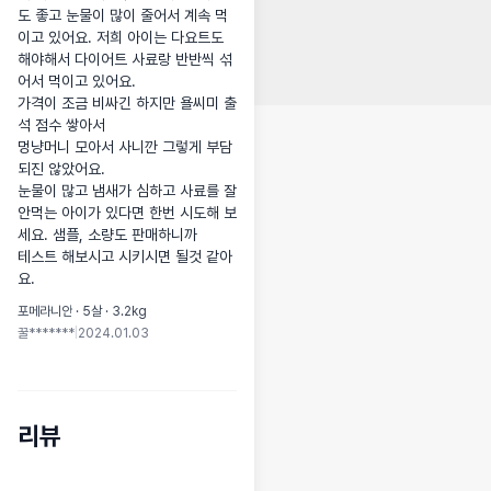
도 좋고 눈물이 많이 줄어서 계속 먹
이고 있어요. 저희 아이는 다요트도 
해야해서 다이어트 사료랑 반반씩 섞
어서 먹이고 있어요.

가격이 조금 비싸긴 하지만 욜씨미 출
석 점수 쌓아서

멍냥머니 모아서 사니깐 그렇게 부담
되진 않았어요.

눈물이 많고 냄새가 심하고 사료를 잘 
안먹는 아이가 있다면 한번 시도해 보
세요. 샘플, 소량도 판매하니까

테스트 해보시고 시키시면 될것 같아
요.
포메라니안 · 5살 · 3.2kg
꿀*******
|
2024.01.03
리뷰