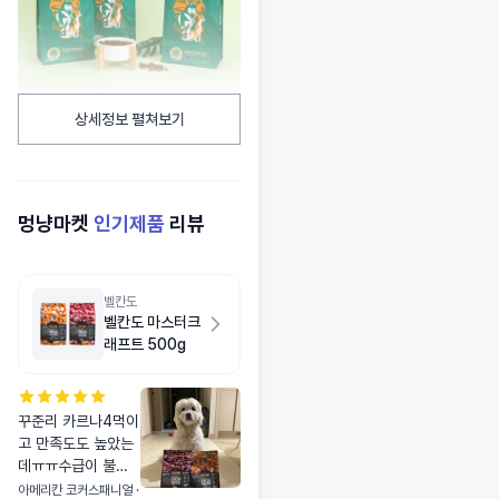
상세정보 펼쳐보기
멍냥마켓
인기제품
리뷰
벨칸도
벨칸도 마스터크
래프트 500g
꾸준리 카르나4먹이
고 만족도도 높았는
데ㅠㅠ수급이 불안
정하여 벨칸도로 넘
아메리칸 코커스패니얼 ·