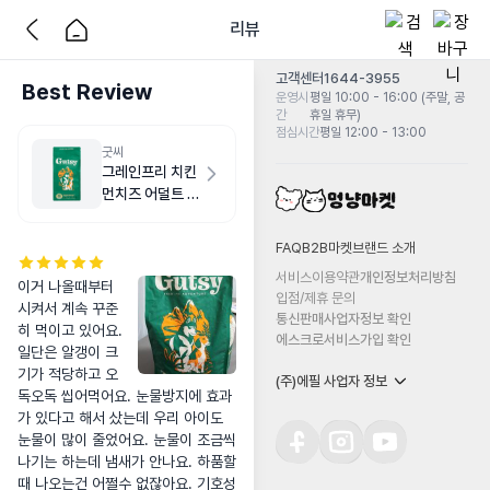
리뷰
고객센터
1644-3955
Best Review
운영시
평일 10:00 - 16:00 (주말, 공
간
휴일 휴무)
점심시간
평일 12:00 - 13:00
굿씨
그레인프리 치킨
먼치즈 어덜트 스
몰바이트 2kg
FAQ
B2B마켓
브랜드 소개
서비스이용약관
개인정보처리방침
이거 나올때부터 
입점/제휴 문의
시켜서 계속 꾸준
통신판매사업자정보 확인
히 먹이고 있어요.

에스크로서비스가입 확인
일단은 알갱이 크
기가 적당하고 오
(주)에필 사업자 정보
독오독 씹어먹어요. 눈물방지에 효과
가 있다고 해서 샀는데 우리 아이도 
눈물이 많이 줄었어요. 눈물이 조금씩 
나기는 하는데 냄새가 안나요. 하품할
때 나오는건 어쩔수 없잖아요. 기호성