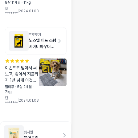
8살 11개월 · 11kg
어가봤어요! 아이가
오
처음엔 입에 넣고 뱉
|
2024.01.03
*******
더니 시간이 지나고
선 잘 먹었어요! 좀
더 먹여보고 카르나
4에서 갈아탈지 고
프로도기
민해볼려구욧!!! 연어
노스멜 패드 소형
랑 오리 둘다 샀는데
베이비파우더향
일단 오리 먹여봤어
50매
요 :-)
이벤트로 받아서 써
보고, 좋아서 지금까
지 1년 넘게 이것만
써요!!!! 진짜 냄새도
말티푸 · 5살 2개월 ·
7kg
안나고 짱 좋아요
단
|
2024.01.03
*******
펫시밀
북어트릿