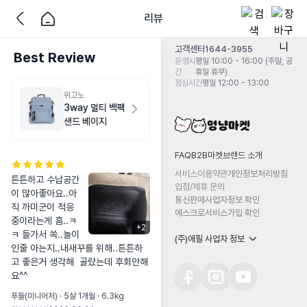
리뷰
고객센터
1644-3955
Best Review
운영시
평일 10:00 - 16:00 (주말, 공
간
휴일 휴무)
점심시간
평일 12:00 - 13:00
위고노
3way 멀티 백팩
샌드 베이지
FAQ
B2B마켓
브랜드 소개
서비스이용약관
개인정보처리방침
튼튼하고 수납공간
입점/제휴 문의
이 많아좋아요..아
통신판매사업자정보 확인
직 까미군이 적응
에스크로서비스가입 확인
중이라는게 흠..ㅋ
+
2
ㅋ 들가서 쏙..놀이
(주)에필 사업자 정보
인줄 아는지..내새꾸를 위해..튼튼하
고 좋은거 생각해  골랐는데 후회안해
요^^
푸들(미니어처) · 5살 1개월 · 6.3kg