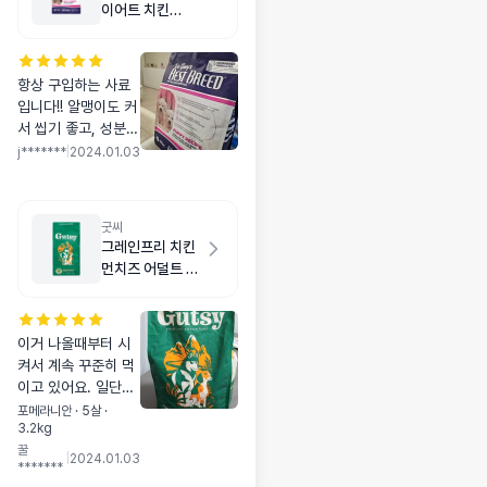
이어트 치킨
1.8kg
항상 구입하는 사료
입니다!! 알맹이도 커
서 씹기 좋고, 성분도
좋아서 다른 사료와
j*******
|
2024.01.03
함께 먹입니다 ㅎㅎ
굿씨
그레인프리 치킨
먼치즈 어덜트 스
몰바이트 2kg
이거 나올때부터 시
켜서 계속 꾸준히 먹
이고 있어요. 일단은
알갱이 크기가 적당
포메라니안 · 5살 ·
3.2kg
하고 오독오독 씹어
꿀
먹어요. 눈물방지에
|
2024.01.03
*******
효과가 있다고 해서