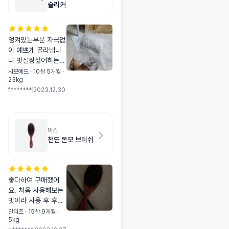
슬리커
엉켜있는부분 자극없
이 예쁘게 골라냅니
다 빗질짱싫어하는데
괜찮음 오프라인에서
사모예드 · 10살 5개월 ·
23kg
사고 너무 잘쓰고있
f*******
|
2023.12.30
어서 포메친구 선물
용으로 하나 더샀어
요~
마스
천연 돈모 브러쉬
좋다하여 구매했어
요. 처음 사용해보는
빗이라 사용 후 후기
남기러 올게요. 배송
말티즈 · 15살 9개월 ·
5kg
엄청 빨랐어요👍