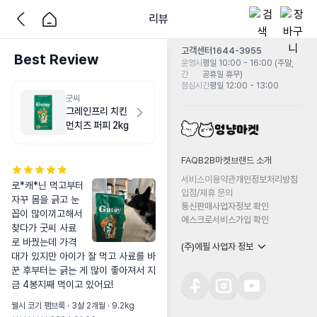
리뷰
고객센터
1644-3955
Best Review
운영시
평일 10:00 - 16:00 (주말,
간
공휴일 휴무)
점심시간
평일 12:00 - 13:00
굿씨
그레인프리 치킨
먼치즈 퍼피 2kg
FAQ
B2B마켓
브랜드 소개
서비스이용약관
개인정보처리방침
로*캐*닌 먹고부터 
입점/제휴 문의
자꾸 몸을 긁고 눈
통신판매사업자정보 확인
꼽이 많이끼고해서 
에스크로서비스가입 확인
찾다가 굿씨 사료
로 바꿨는데 가격
(주)에필 사업자 정보
대가 있지만 아이가 잘 먹고 사료를 바
꾼 후부터는 긁는 게 많이 좋아져서 지
금 4봉지째 먹이고 있어요!
웰시 코기 팸브룩 · 3살 2개월 · 9.2kg