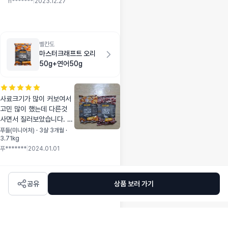
n*******
|
2023.12.27
벨칸도
마스터크래프트 오리
50g+연어50g
사료크기가 많이 커보여서
고민 많이 했는데 다른것
사면서 질러보았습니다. 그
래도 맛있어보이는지 가서
푸들(미니어처) · 3살 3개월 ·
3.71kg
먹어보려고 몇번의 시도끝
푸*******
|
2024.01.01
에 먹더라고요~ 해산물쪽
은 잘 안먹어서 연어는 걱
정했는데 연어도 몇개주니
다 먹었어요!
공유
상품 보러 가기