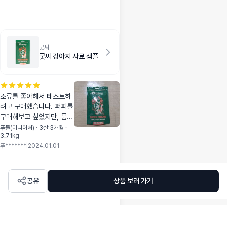
번의 시도끝에 먹더
라고요~ 해산물쪽은
잘 안먹어서 연어는
걱정했는데 연어도
몇개주니 다 먹었어
굿씨
요!
굿씨 강아지 사료 샘플
조류를 좋아해서 테스트하
려고 구매했습니다. 퍼피를
구매해보고 싶었지만, 품절
이여서 성견용으로~ 사료
푸들(미니어처) · 3살 3개월 ·
3.71kg
크기가 작긴 작네요! 소-중
푸*******
|
2024.01.01
그 사이인 느낌이예요. 먹
긴먹는데 열정적이진 않아
서 주 사료는 안될것같고
간식으로 주려고요:)
공유
상품 보러 가기