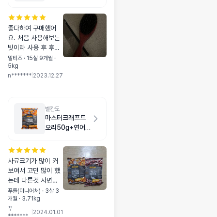
좋다하여 구매했어
요. 처음 사용해보는
빗이라 사용 후 후기
남기러 올게요. 배송
말티즈 · 15살 9개월 ·
5kg
엄청 빨랐어요👍
n*******
|
2023.12.27
벨칸도
마스터크래프트
오리50g+연어
50g
사료크기가 많이 커
보여서 고민 많이 했
는데 다른것 사면서
질러보았습니다. 그
푸들(미니어처) · 3살 3
개월 · 3.71kg
래도 맛있어보이는지
푸
가서 먹어보려고 몇
|
2024.01.01
*******