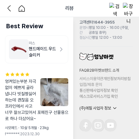
리뷰
고객센터
1644-3955
Best Review
운영시
평일 10:00 - 16:00 (주말,
간
공휴일 휴무)
점심시간
평일 12:00 - 13:00
마스
핸드메이드 우드
슬리커
FAQ
B2B마켓
브랜드 소개
서비스이용약관
개인정보처리방침
엉켜있는부분 자극
입점/제휴 문의
없이 예쁘게 골라
통신판매사업자정보 확인
냅니다 빗질짱싫어
에스크로서비스가입 확인
하는데 괜찮음 오
프라인에서 사고 
(주)에필 사업자 정보
너무 잘쓰고있어서 포메친구 선물용으
로 하나 더샀어요~
사모예드 · 10살 5개월 · 23kg
f*******
|
2023.12.30