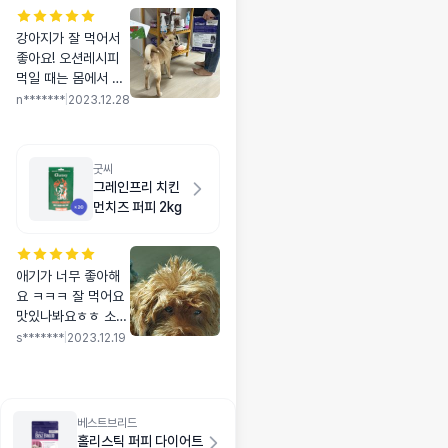
강아지가 잘 먹어서
좋아요! 오션레시피
먹일 때는 몸에서 미
역국냄새가 나서 컨
n*******
|
2023.12.28
트리사이드로 바꿨는
데 냄새도 덜 나고 좋
아요
굿씨
그레인프리 치킨
먼치즈 퍼피 2kg
애기가 너무 좋아해
요 ㅋㅋㅋ 잘 먹어요
맛있나봐요ㅎㅎ 소화
도 문제 없고 쭉 잘먹
s*******
|
2023.12.19
어서 정착하면 좋겠
네요 배송도 빨랐습
니다 밥 잘먹고 신나
서 침대에 부비부비
베스트브리드
한 강쥐사진입니닷
홀리스틱 퍼피 다이어트