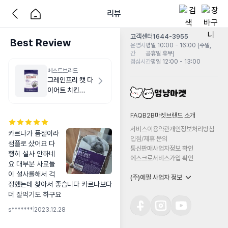
리뷰
고객센터
1644-3955
Best Review
운영시
평일 10:00 - 16:00 (주말,
간
공휴일 휴무)
점심시간
평일 12:00 - 13:00
베스트브리드
그레인프리 캣 다
이어트 치킨
1.8kg
FAQ
B2B마켓
브랜드 소개
서비스이용약관
개인정보처리방침
카르나가 품절이라 
입점/제휴 문의
샘플로 샀어요 다
통신판매사업자정보 확인
행히 설사 안하네
에스크로서비스가입 확인
요 대부분 사료들
이 설사를해서 걱
(주)에필 사업자 정보
정했는데 찾아서 좋습니다 카르나보다 
더 잘먹기도 하구요
s*******
|
2023.12.28