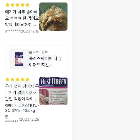
애기가 너무 좋아해
요 ㅋㅋㅋ 잘 먹어요
맛있나봐요ㅎㅎ 소
화도 문제 없고 쭉
s*******
|
2023.12.19
잘먹어서 정착하면
좋겠네요 배송도 빨
랐습니다 밥 잘먹고
베스트브리드
신나서 침대에 부비
홀리스틱 퍼피 다
부비한 강쥐사진입
이어트 치킨
니닷
1.8kg
우리 첫째 강아지 몸
무게가 많이 나가서
관절 걱정에 다이어
트 시키려고 주문했
아메리칸 코커스패니얼 ·
3살 6개월 · 13.5kg
어요. 이제 곧 한살
쭌
인데 활동량 더 늘려
|
2023.12.28
*******
주고 사료 정량 주면
살 빠지겠지요 🥲