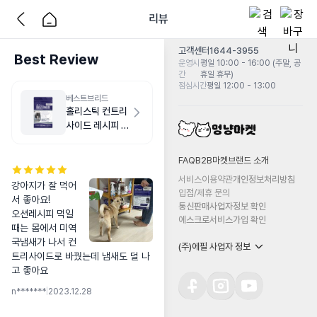
리뷰
고객센터
1644-3955
Best Review
운영시
평일 10:00 - 16:00 (주말, 공
간
휴일 휴무)
점심시간
평일 12:00 - 13:00
베스트브리드
홀리스틱 컨트리
사이드 레시피 치
킨 1.8kg
FAQ
B2B마켓
브랜드 소개
서비스이용약관
개인정보처리방침
강아지가 잘 먹어
입점/제휴 문의
서 좋아요!

통신판매사업자정보 확인
오션레시피 먹일 
에스크로서비스가입 확인
때는 몸에서 미역
국냄새가 나서 컨
(주)에필 사업자 정보
트리사이드로 바꿨는데 냄새도 덜 나
고 좋아요
n*******
|
2023.12.28