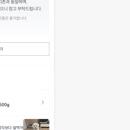
기
500g
생각보다 잘먹어