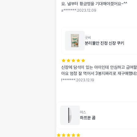
요. 낼부터 황금떵을 기대해야겠어요~^^
a*******
|
2023.12.09
굿씨
분리불안 진정 신장 쿠키
신장에 담석이 있는 아이인데 안심하고 급여할
아요 엄청 잘 먹어서 3봉지짜리로 재구매했네
f*******
|
2023.12.19
마스
하프문 콤