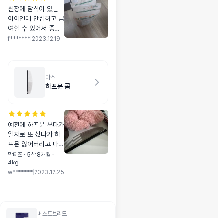
신장에 담석이 있는
아이인데 안심하고 급
여할 수 있어서 좋아
요 엄청 잘 먹어서 3
f*******
|
2023.12.19
봉지짜리로 재구매했
네요
마스
하프문 콤
예전에 하프문 쓰다가
일자로 또 샀다가 하
프문 잃어버리고 다시
또 삿어요^^ 그만큼
말티즈 · 5살 8개월 ·
4kg
전 너무 좋습니다 ^^
w*******
|
2023.12.25
베스트브리드