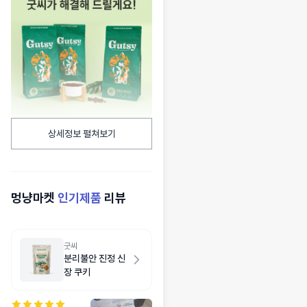
상세정보 펼쳐보기
멍냥마켓
인기제품
리뷰
굿씨
분리불안 진정 신
장 쿠키