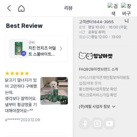
리뷰
고객센터
1644-3955
Best Review
운영
평일 10:00 - 16:00 (주말,
시간
공휴일 휴무)
점심시간
평일 12:00 - 13:00
굿씨
치킨 먼치즈 어덜
트 스몰바이트
500g
FAQ
B2B마켓
브랜드 소개
서비스이용약관
개인정보처리방침
닭고기 알너지가 있
입점/제휴 문의
어 고민하다 구매했
통신판매사업자정보 확인
는데.

에스크로서비스가입 확인
생각보다 잘먹어요.

+
1
낼부터 황금떵을 기
(주)에필 사업자 정보
대해야겠어요~^^
a*******
|
2023.12.09