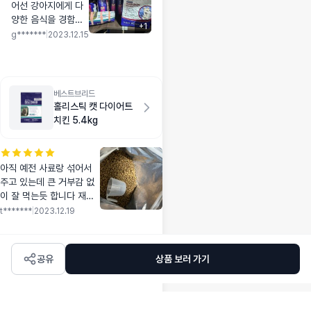
어선 강아지에게 다
료 채워 두어서 든든
양한 음식을 경함시
합니다.
+
1
켜 주고자 주식은 퍼
g*******
|
2023.12.15
피로 하고, 오션브리
드를 10~20%정도
섞어 주고 있어요. 다
행이 알레르기 반응
베스트브리드
올라오지 않아서 변
홀리스틱 캣 다이어트
상태 봐가면서 조금
치킨 5.4kg
씩 더 늘려서 먹여 줄
예정입니다. 간식으
로는 굿씨 곤충사료
아직 예전 사료랑 섞어서
를 주는데 처음엔 뱉
주고 있는데 큰 거부감 없
고 안먹더니 이제는
이 잘 먹는듯 합니다 재구
주면 너무 좋아해요.
매 할때 한달 리뷰 가능하
t*******
|
2023.12.19
면 올릴게요
공유
상품 보러 가기