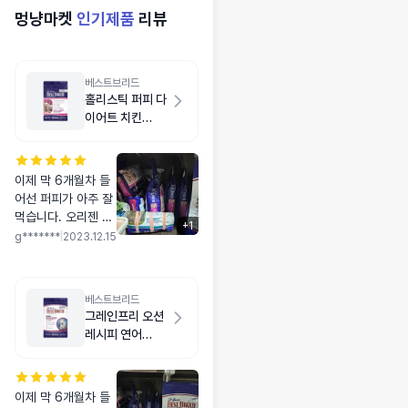
멍냥마켓
인기제품
리뷰
베스트브리드
홀리스틱 퍼피 다
이어트 치킨
1.8kg
이제 막 6개월차 들
어선 퍼피가 아주 잘
먹습니다. 오리젠 퍼
+
1
피 먹이면서도 너무
g*******
|
2023.12.15
기름져서 설사하지는
않을까 걱정이었고,
오리젠은 좀 많이 기
베스트브리드
름지고 딱딱해서 강
그레인프리 오션
아지가 씹지않고 그
레시피 연어
냥 후루룩 삼켰었는
1.8kg
데, 베스트 브리드 퍼
피사료는 잘 씹어 먹
이제 막 6개월차 들
어요. 팬트리 가득 사