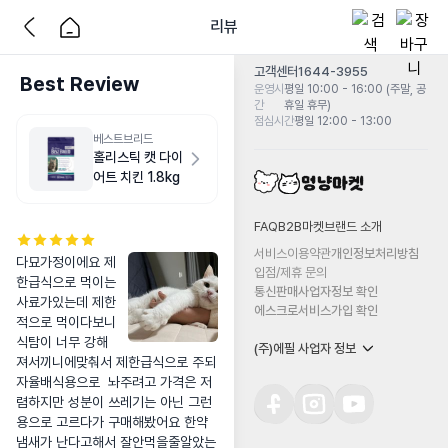
리뷰
고객센터
1644-3955
Best Review
운영시
평일 10:00 - 16:00 (주말, 공
간
휴일 휴무)
점심시간
평일 12:00 - 13:00
베스트브리드
홀리스틱 캣 다이
어트 치킨 1.8kg
FAQ
B2B마켓
브랜드 소개
서비스이용약관
개인정보처리방침
다묘가정이에요 제
입점/제휴 문의
한급식으로 먹이는 
통신판매사업자정보 확인
사료가있는데 제한
에스크로서비스가입 확인
적으로 먹이다보니 
식탐이 너무 강해
(주)에필 사업자 정보
져서끼니에맞춰서 제한급식으로 주되 
자율배식용으로  놔주려고 가격은 저
렴하지만 성분이 쓰레기는 아닌 그런
용으로 고르다가 구매해봤어요 한약
냄새가 난다고해서 잘안먹을줄알았는