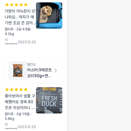
가방이 아늑한지 안
나와요.. 여자가 매
기엔 조금 큰 감이
없지않아 있는데 그
말티푸 · 3살 4개월 ·
4.2kg
래도 우리 강아지가
시
편하다면 감수할만
|
2023.12.25
*******
해요
벨칸도
마스터크래프트
오리50g+연어
50g
좋아보여서 샘플 구
매했어요 생육 80
프로 이상이라니 대
단 ,, 아직 먹여보지
말티푸 · 3살 1개월 ·
5.8kg
는 못했지만 무조건
이
좋아할거같아요 가
|
2023.12.25
*******