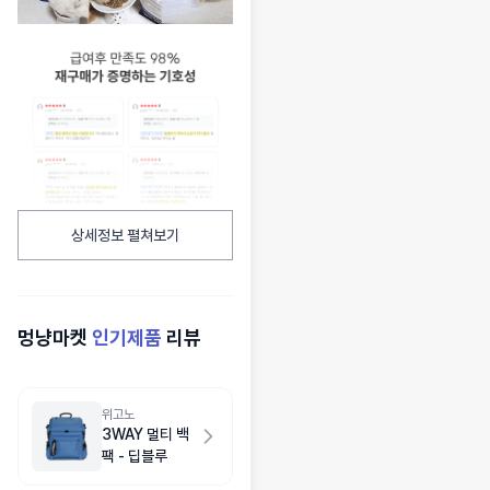
상세정보 펼쳐보기
멍냥마켓
인기제품
리뷰
위고노
3WAY 멀티 백
팩 - 딥블루