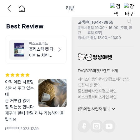
리뷰
고객센터
1644-3955
Best Review
운영시
평일 10:00 - 16:00 (주말, 공
간
휴일 휴무)
점심시간
평일 12:00 - 13:00
베스트브리드
홀리스틱 캣 다
이어트 치킨
5.4kg
FAQ
B2B마켓
브랜드 소개
서비스이용약관
개인정보처리방침
아직 예전 사료랑 
입점/제휴 문의
섞어서 주고 있는
통신판매사업자정보 확인
데 

에스크로서비스가입 확인
큰 거부감 없이 
잘 먹는듯 합니다 

(주)에필 사업자 정보
재구매 할때 한달 리뷰 가능하면 올
릴게요
t*******
|
2023.12.19