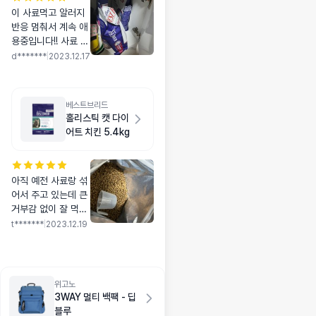
이 사료먹고 알러지
반응 멈춰서 계속 애
용중입니다!! 사료 크
기도괜찮고 가격도
d*******
|
2023.12.17
저는 좋다고 생각합
니다! 항상 이용할게
요
베스트브리드
홀리스틱 캣 다이
어트 치킨 5.4kg
아직 예전 사료랑 섞
어서 주고 있는데 큰
거부감 없이 잘 먹는
듯 합니다 재구매 할
t*******
|
2023.12.19
때 한달 리뷰 가능하
면 올릴게요
위고노
3WAY 멀티 백팩 - 딥
블루