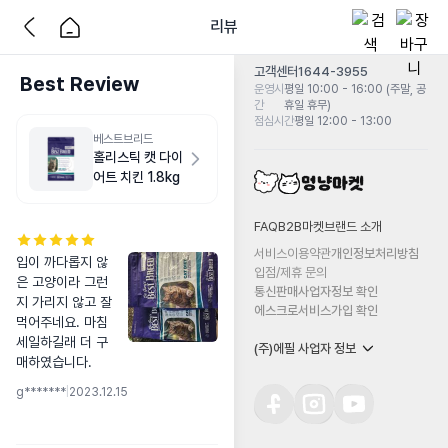
리뷰
고객센터
1644-3955
Best Review
운영시
평일 10:00 - 16:00 (주말, 공
간
휴일 휴무)
점심시간
평일 12:00 - 13:00
베스트브리드
홀리스틱 캣 다이
어트 치킨 1.8kg
FAQ
B2B마켓
브랜드 소개
서비스이용약관
개인정보처리방침
입이 까다롭지 않
입점/제휴 문의
은 고양이라 그런
통신판매사업자정보 확인
지 가리지 않고 잘 
에스크로서비스가입 확인
먹어주네요. 마침 
세일하길래 더 구
(주)에필 사업자 정보
매하였습니다.
g*******
|
2023.12.15