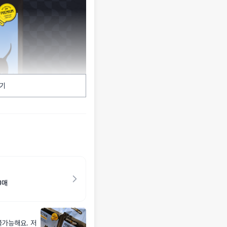
기
0매
불가능해요. 저