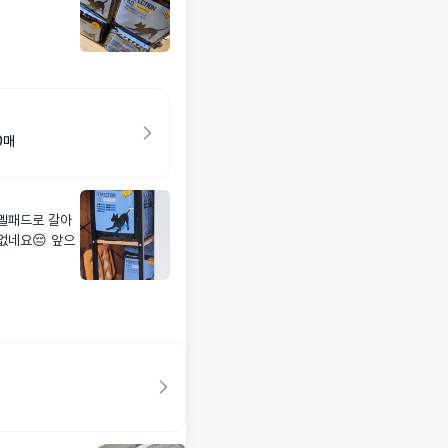
0매
멜패드로 갈아
없네요😔 앞으