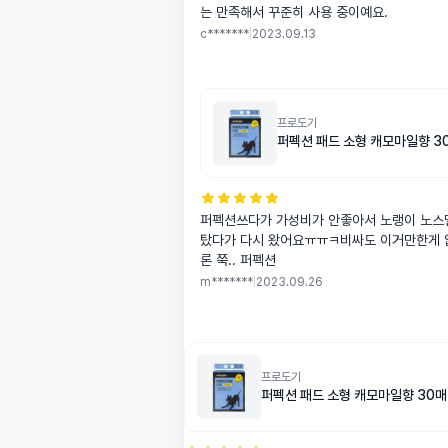
는 만족해서 꾸준히 사용 중이예요.
c*******
|
2023.09.13
프로도기
퍼펙션 패드 소형 캐모마일향 3
퍼펙션쓰다가 가성비가 안좋아서 노랭이 노스
탔다가 다시 왔어요ㅠㅠㅋ비싸도 이거만한게 
론 쭉.. 퍼펙션
m*******
|
2023.09.26
프로도기
퍼펙션 패드 소형 캐모마일향 30매