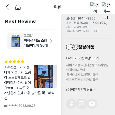
리뷰
고객센터
1644-3955
Best Review
운영
평일 10:00 - 16:00 (주말,
시간
공휴일 휴무)
점심시간
평일 12:00 - 13:00
프로도기
퍼펙션 패드 소형
캐모마일향 30매
FAQ
B2B마켓
브랜드 소개
서비스이용약관
개인정보처리방침
퍼펙션쓰다가 가성
입점/제휴 문의
비가 안좋아서 노랭
통신판매사업자정보 확인
이 노스멜패드로 갈
에스크로서비스가입 확인
아탔다가 다시 왔어
요ㅠㅠㅋ비싸도 이
(주)에필 사업자 정보
거만한게 없네요😔 앞으론 쭉.. 퍼펙
션
m*******
|
2023.09.26