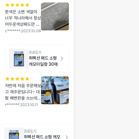
흰색은 소변 색깔이
너무 적나라해서 항상
어두운색상패드만 써
요 더 큰 크기가 나오
c*******
|
2023.10.08
면 좋겠어요!!
프로도기
퍼펙션 패드 소형
캐모마일향 30매
저번에 처음 주문해보
고 재주문입니다~ 대
형 배변판을 쓰는데
크기가 딱이예요~ 다
r*******
|
2023.10.11
른대형 패드들은 조금
작아서 모서리나 바깥
쪽으로 샜었는데 요건
아주 커서 새지도 않
프로도기
고 흡수 좋아요~^^
퍼펙션 패드 소형 캐모