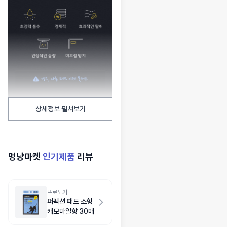
상세정보 펼쳐보기
멍냥마켓
인기제품
리뷰
프로도기
퍼펙션 패드 소형
캐모마일향 30매