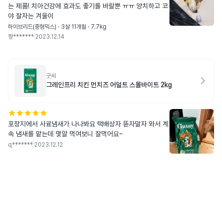
는 제품! 치아건강에 효과도 좋기를 바랄뿐 ㅠㅠ 양치하고 코
야 잘자는 겨울이
하이브리드(중형믹스) · 3살 11개월 · 7.7kg
짱*******
|
2023.12.14
굿씨
그레인프리 치킨 먼치즈 어덜트 스몰바이트 2kg
포장지에서 사료냄새가 나나봐요 택배상자 뜯자말자 와서 계
속 냄새를 맡는데 몇알 먹여보니 잘먹어요~
q*******
|
2023.12.12