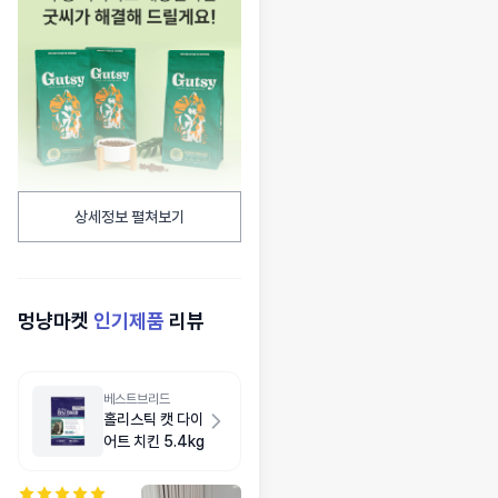
상세정보 펼쳐보기
멍냥마켓
인기제품
리뷰
베스트브리드
홀리스틱 캣 다이
어트 치킨 5.4kg