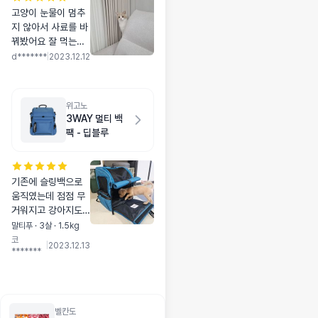
고양이 눈물이 멈추
지 않아서 사료를 바
꿔봤어요 잘 먹는데
눈물에 효과 있는지
d*******
|
2023.12.12
는 꾸준히 먹여봐야
알 것 같아요 눈물을
닦아줘도 실시간으
위고노
로 흐르는 아이라서
3WAY 멀티 백
강아지처럼 눈물 자
팩 - 딥블루
국도 생겼네요ㅜㅜ
일단 먹여볼게요
기존에 슬링백으로
움직였는데 점점 무
거워지고 강아지도
불편해하는거같아서
말티푸 · 3살 · 1.5kg
찾아보다가 구매했
코
|
2023.12.13
*******
는데 아직 써보지는
못했지만 주머니도
많고 괜찮은거같아
요
벨칸도