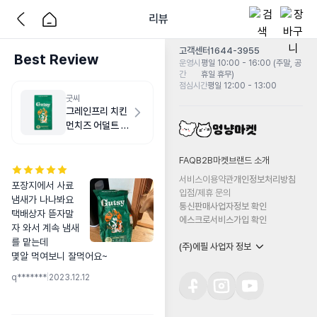
리뷰
고객센터
1644-3955
Best Review
운영시
평일 10:00 - 16:00 (주말, 공
간
휴일 휴무)
점심시간
평일 12:00 - 13:00
굿씨
그레인프리 치킨
먼치즈 어덜트 스
몰바이트 2kg
FAQ
B2B마켓
브랜드 소개
서비스이용약관
개인정보처리방침
포장지에서 사료
입점/제휴 문의
냄새가 나나봐요

통신판매사업자정보 확인
택배상자 뜯자말
에스크로서비스가입 확인
자 와서 계속 냄새
를 맡는데

(주)에필 사업자 정보
몇알 먹여보니 잘먹어요~
q*******
|
2023.12.12