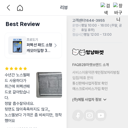
리뷰
고객센터
1644-3955
Best Review
운영시
평일 10:00 - 16:00 (주말, 공
간
휴일 휴무)
점심시간
평일 12:00 - 13:00
프로도기
퍼펙션 패드 소형
캐모마일향 30
매
FAQ
B2B마켓
브랜드 소개
서비스이용약관
개인정보처리방침
수년간 노스멜패
입점/제휴 문의
드 사용하다가

통신판매사업자정보 확인
최근에 퍼펙션패
에스크로서비스가입 확인
드로 갈아탔습니
다.

(주)에필 사업자 정보
정말 흡수잘되네요.

뒷면도 많이축축하지도 않고,,

노스멜보다 가격은 좀 비싸지만, 정착
했어요