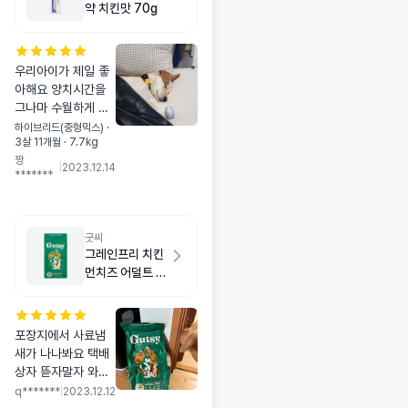
약 치킨맛 70g
우리아이가 제일 좋
아해요 양치시간을
그나마 수월하게 해
주는 제품! 치아건강
하이브리드(중형믹스) ·
3살 11개월 · 7.7kg
에 효과도 좋기를 바
짱
랄뿐 ㅠㅠ 양치하고
|
2023.12.14
*******
코야 잘자는 겨울이
굿씨
그레인프리 치킨
먼치즈 어덜트 스
몰바이트 2kg
포장지에서 사료냄
새가 나나봐요 택배
상자 뜯자말자 와서
계속 냄새를 맡는데
q*******
|
2023.12.12