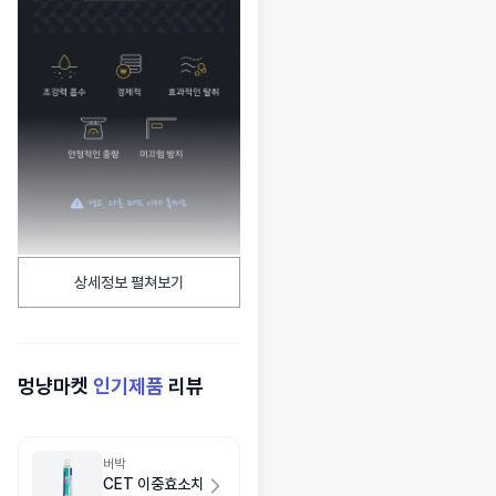
상세정보 펼쳐보기
멍냥마켓
인기제품
리뷰
버박
CET 이중효소치