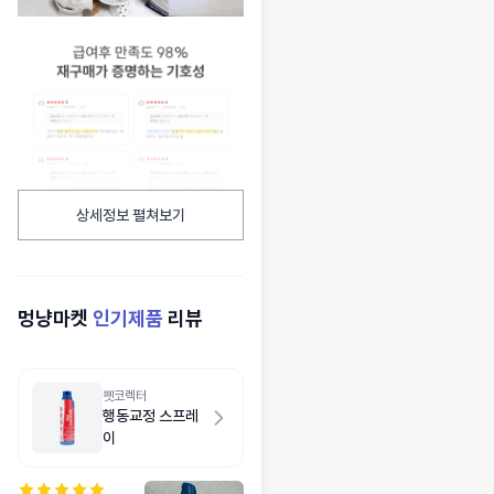
상세정보 펼쳐보기
멍냥마켓
인기제품
리뷰
펫코렉터
행동교정 스프레
이