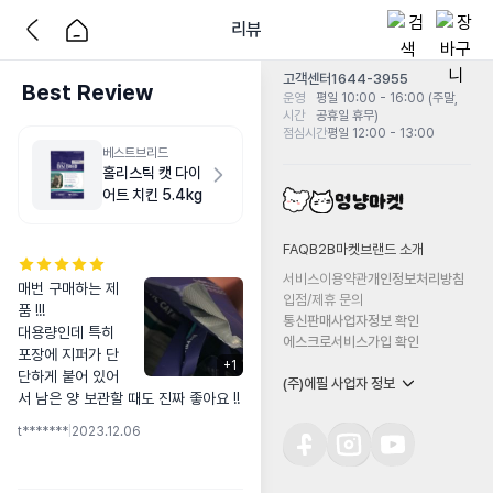
리뷰
고객센터
1644-3955
Best Review
운영
평일 10:00 - 16:00 (주말,
시간
공휴일 휴무)
점심시간
평일 12:00 - 13:00
베스트브리드
홀리스틱 캣 다이
어트 치킨 5.4kg
FAQ
B2B마켓
브랜드 소개
서비스이용약관
개인정보처리방침
매번 구매하는 제
입점/제휴 문의
품 !!!

통신판매사업자정보 확인
대용량인데 특히 
에스크로서비스가입 확인
포장에 지퍼가 단
+
1
단하게 붙어 있어
(주)에필 사업자 정보
서 남은 양 보관할 때도 진짜 좋아요 !!
t*******
|
2023.12.06