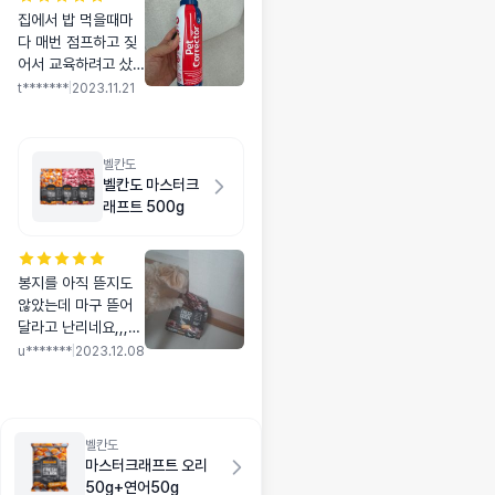
집에서 밥 먹을때마
다 매번 점프하고 짖
어서 교육하려고 샀
어요. 식탁 위에 두고
t*******
|
2023.11.21
안보이게 뿌리니 요
즘은 가만히 앉아만
있어요 😍😁💝
벨칸도
벨칸도 마스터크
래프트 500g
봉지를 아직 뜯지도
않았는데 마구 뜯어
달라고 난리네요,,,뜯
어서 먹여봤는데 바
u*******
|
2023.12.08
로 맛있게 먹고 또달
라고하는거 보면 입
짧은 우리 강아지한
테는 맞는사료 같아
벨칸도
요 ㅇ리단 눈물이 안
마스터크래프트 오리
나는사료를찾고있는
50g+연어50g