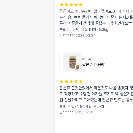
튼튼하고 수납공간이 많아좋아요..아직 까미
는게 흠..ㅋㅋ 들가서 쏙..놀이인줄 아는지..내
튼하고 좋은거 생각해 골랐는데 후회안해요^^
푸들(미니어처) · 5살 1개월 · 6.3kg
민*******
|
2023.03.24
애드츄
팝콘츄 대용량
팝콘츄 큰것만있어서 작은것도 나옴 좋겠다 
도 적당하고 소형견 아가들 주기도 딱 좋은거
건 선물하려고 구매했는데 팝콘츄 만드는 봉투
좋아요 만드는 방법도 써져있구용 좋은제품 감
포메라니안 · 5살 5개월 · 4.5kg
연*******
|
2023.12.05