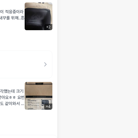
군이 적응중이라
새꾸를 위해..튼
+
2
생각했는데 크기
같아요ㅎㅎ 요번
도 같이와서 더
+
4
사해요♥︎