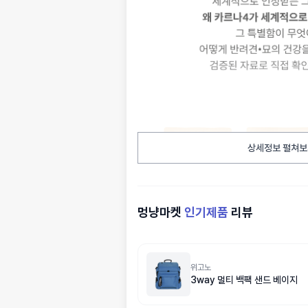
상세정보 펼쳐보
멍냥마켓
인기제품
리뷰
위고노
3way 멀티 백팩 샌드 베이지