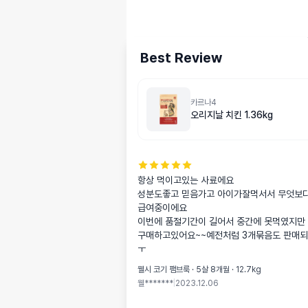
Best Review
카르나4
오리지날 치킨 1.36kg
항상 먹이고있는 사료에요

성분도좋고 믿음가고 아이가잘먹서서 무엇보다
급여중이에요

이번에 품절기간이 길어서 중간에 못먹였지만 
구매하고있어요~~예전처럼 3개묶음도 판매
ㅜ
웰시 코기 팸브룩 · 5살 8개월 · 12.7kg
웰*******
|
2023.12.06