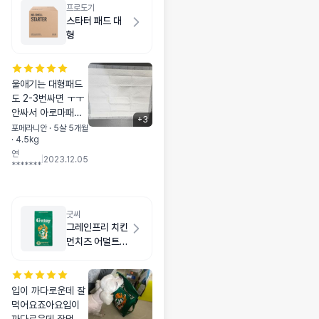
프로도기
스타터 패드 대
형
울애기는 대형패드
도 2-3번싸면 ㅜㅜ
안싸서 아로마패드
+
3
쓰다가 전에 멍냥보
포메라니안 · 5살 5개월
· 4.5kg
감에서 보내주신거
연
사용해보고 괜찮아
|
2023.12.05
*******
서 요번에는 스타터
대용량으로 구매했
어용 아로마보다 얇
긴하지만 자주 갈아
굿씨
줄거라 문제없지용!!
그레인프리 치킨
가격도 저렴하고 대
먼치즈 어덜트
용량이라 만족해요
스몰바이트 2kg
이번에 넉넉하게 쟁
여놔서 든든해용!
입이 까다로운데 잘
먹어요죠아요입이