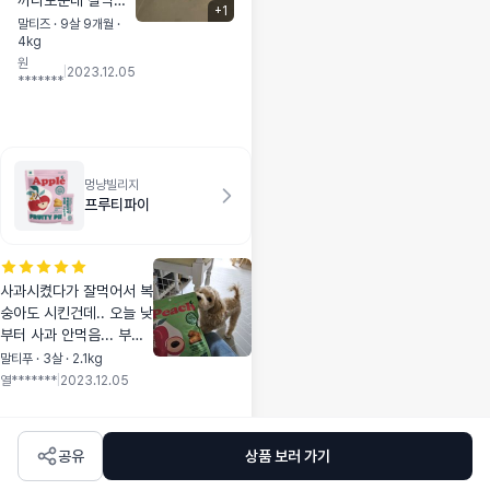
까다로운데 잘먹어
+
1
요죠아요 입이 까다
말티즈 · 9살 9개월 ·
4kg
로운데 잘먹어요죠
원
아요
|
2023.12.05
*******
멍냥빌리지
프루티파이
사과시켰다가 잘먹어서 복
숭아도 시킨건데.. 오늘 낮
부터 사과 안먹음... 부들
부들........
말티푸 · 3살 · 2.1kg
열*******
|
2023.12.05
공유
상품 보러 가기