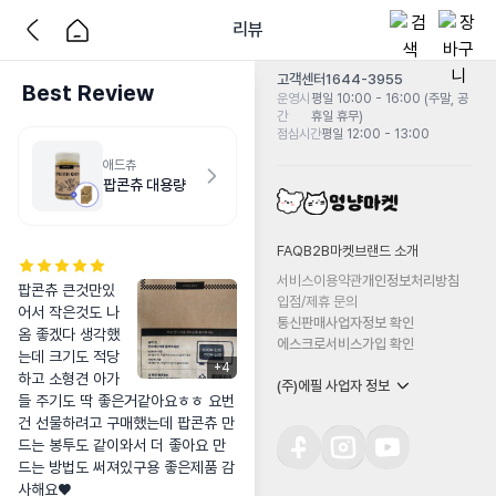
리뷰
고객센터
1644-3955
Best Review
운영시
평일 10:00 - 16:00 (주말, 공
간
휴일 휴무)
점심시간
평일 12:00 - 13:00
애드츄
팝콘츄 대용량
FAQ
B2B마켓
브랜드 소개
서비스이용약관
개인정보처리방침
팝콘츄 큰것만있
입점/제휴 문의
어서 작은것도 나
통신판매사업자정보 확인
옴 좋겠다 생각했
에스크로서비스가입 확인
는데 크기도 적당
+
4
하고 소형견 아가
(주)에필 사업자 정보
들 주기도 딱 좋은거같아요ㅎㅎ 요번
건 선물하려고 구매했는데 팝콘츄 만
드는 봉투도 같이와서 더 좋아요 만
드는 방법도 써져있구용 좋은제품 감
사해요♥︎