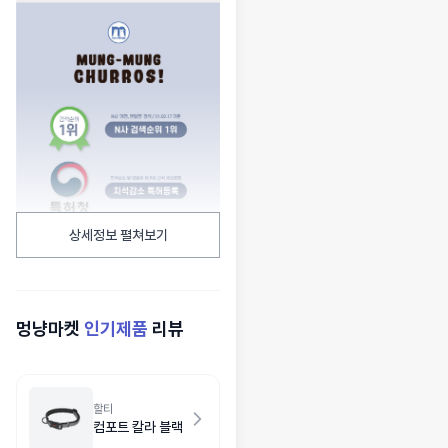
상세정보 펼쳐보기
멍냥마켓
인기제품
리뷰
할티
컴포트 칼라 블랙