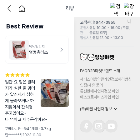
리뷰
고객센터
1644-3955
Best Review
운영시
평일 10:00 - 16:00 (주말,
간
공휴일 휴무)
점심시간
평일 12:00 - 13:00
멍냥빌리지
멍멍츄러스
FAQ
B2B마켓
브랜드 소개
서비스이용약관
개인정보처리방침
일단 요 껌은 알러
입점/제휴 문의
지가 심한 울 멈머
통신판매사업자정보 확인
가 알러지가 심하
에스크로서비스가입 확인
게 올라오거나 하
지않아서 간식겸 
(주)에필 사업자 정보
주고있어요~

다 먹이고 재주문각이요~
포메라니안 · 6살 1개월 · 3.7kg
탄*******
|
2023.11.30