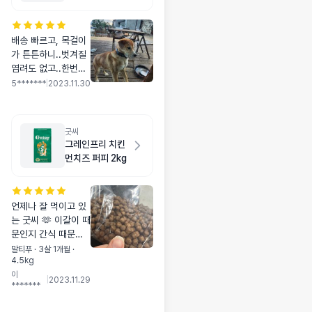
배송 빠르고, 목걸이
가 튼튼하니..벗겨질
염려도 없고..한번에
탈착가능하고 이쁘고
5*******
|
2023.11.30
좋아요..~
굿씨
그레인프리 치킨
먼치즈 퍼피 2kg
언제나 잘 먹이고 있
는 굿씨 🫶 이갈이 때
문인지 간식 때문인
지 처음보단 엄청 좋
말티푸 · 3살 1개월 ·
4.5kg
아하진 않지만 한번
이
맛보여주면 곧잘 먹
|
2023.11.29
*******
는답니다 알갱이 크
기 보시라고 지퍼백