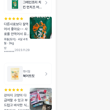
그레인프리 치
킨 먼치즈 어덜
트 스몰바이트
2kg
다른사료보다 잘먹
어서 좋아요~~ 사
료를 안먹어서 유목
민이었는데 어찌 이
푸들(토이) · 4살 4개
월 · 3kg
건 뜯자마자 바로먹
방
네요~~ 한봉 다먹
|
2023.11.29
*******
고 2봉째 주문입니
다~~ 좋아효~~
펫시밀
북어트릿
강아지 고양이 다
급여할 수 있고 부
드럽고 바삭한 식감
+
1