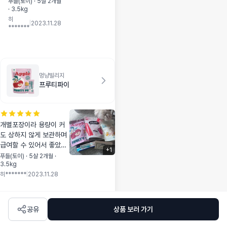
이라 애기가 좋아해
푸들(토이) · 5살 2개월
· 3.5kg
요 ㅎㅎ 북어라 기
히
호성이 굉장히 좋아
|
2023.11.28
*******
요!❤
멍냥빌리지
프루티파이
개별포장이라 용량이 커
도 상하지 않게 보관하며
급여할 수 있어서 좋았구
+
1
스트레스 완화에 도움이
푸들(토이) · 5살 2개월 ·
3.5kg
되서 너무 좋은 간식인것
히*******
|
2023.11.28
같아요❤
공유
상품 보러 가기