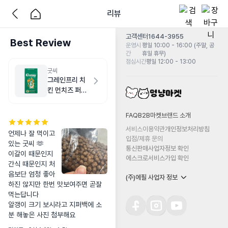
리뷰
고객센터
1644-3955
Best Review
운영시
평일 10:00 - 16:00 (주말, 공
간
휴일 휴무)
점심시간
평일 12:00 - 13:00
굿씨
그레인프리 치
킨 먼치즈 퍼피
2kg
FAQ
B2B마켓
브랜드 소개
서비스이용약관
개인정보처리방침
언제나 잘 먹이고 
입점/제휴 문의
있는 굿씨 🫶 

통신판매사업자정보 확인
이갈이 때문인지 
에스크로서비스가입 확인
간식 때문인지 처
음보단 엄청 좋아
(주)에필 사업자 정보
하진 않지만 한번 맛보여주면 곧잘 
먹는답니다 

알갱이 크기 보시라고 지퍼백에 소
분 해놓은 사진 첨부해요