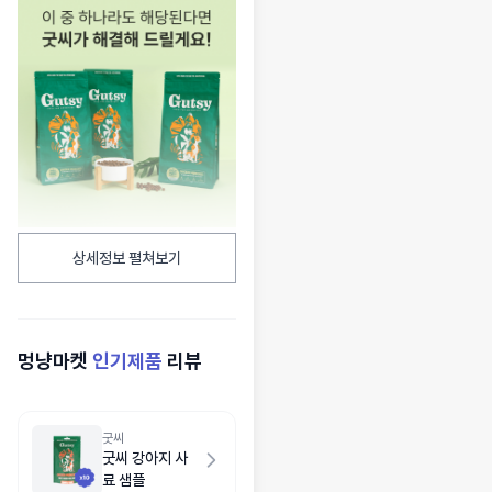
상세정보 펼쳐보기
멍냥마켓
인기제품
리뷰
굿씨
굿씨 강아지 사
료 샘플