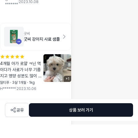
도 있지만 눈물이 조
|
2023.10.08
*******
금이라도 멎어서 좋
더라구요!!
굿씨
굿씨 강아지 사료 샘플
4개월 아가 로얄 ㅋ닌 먹
이다가 사료가 너무 기름
지고 영양 성분도 많이 떨
+
1
어져서 이것 저것 샘플 시
말티푸 · 3살 1개월 · 1kg
도하던중 알러지 사료라해
H*******
|
2023.10.06
서 샘플 먼저 구매해봄 굿
씨 먼저 먹인후 인섹 ㅌ업
제품도 테스트해봤는데 굿
공유
상품 보러 가기
씨 먹였을때가 응가도 훨
신 이쁘고 눈물냄새도 눈
꼽도 착색도 없었음ㅜ 그
다음날 인섹ㅌ업 제품먹였
을때는 응가도 묽고 눈물