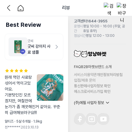
리뷰
고객센터
1644-3955
Best Review
운영시
평일 10:00 - 16:00 (주말, 공
간
휴일 휴무)
점심시간
평일 12:00 - 13:00
굿씨
굿씨 강아지 사
료 샘플
FAQ
B2B마켓
브랜드 소개
서비스이용약관
개인정보처리방침
원래 먹던 사료랑 
입점/제휴 문의
섞어서 먹이고있
통신판매사업자정보 확인
어요.

에스크로서비스가입 확인
기분탓인진 모르
겠지만, 며칠만에 
(주)에필 사업자 정보
눈가가 좀 깨끗해진거 같아요. 꾸준
히 급여해보려구요!!!
말티즈 · 5살 6개월 · 1.9kg
천*******
|
2023.10.13