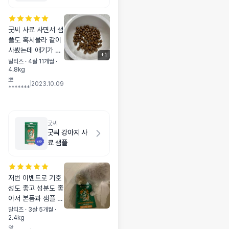
굿씨 사료 사면서 샘
플도 혹시몰라 같이
사봤는데 애기가 잘
+
1
먹어요 기호성도 좋
말티즈 · 4살 11개월 ·
4.8kg
고 성분도 괜찮은것
뽀
같아서 샘플이랑 본
|
2023.10.09
*******
품 다 먹으면 또 구
매해야겠어요 ㅎㅎ!
굿씨
굿씨 강아지 사
료 샘플
저번 이벤트로 기호
성도 좋고 성분도 좋
아서 본품과 샘플 또
샀어용 ^*^ 응가가
말티즈 · 3살 5개월 ·
2.4kg
엄청 까매지는?! 것
앙