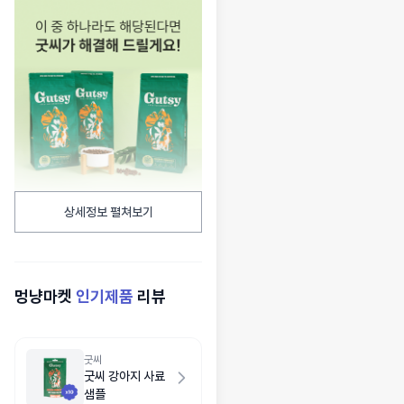
상세정보 펼쳐보기
멍냥마켓
인기제품
리뷰
굿씨
굿씨 강아지 사료
샘플