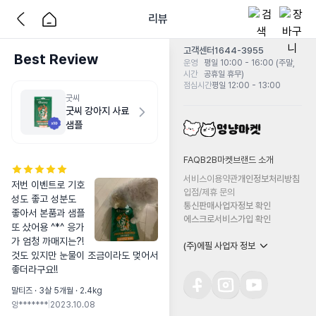
리뷰
고객센터
1644-3955
Best Review
운영
평일 10:00 - 16:00 (주말,
시간
공휴일 휴무)
점심시간
평일 12:00 - 13:00
굿씨
굿씨 강아지 사료
샘플
FAQ
B2B마켓
브랜드 소개
서비스이용약관
개인정보처리방침
저번 이벤트로 기호
입점/제휴 문의
성도 좋고 성분도 
통신판매사업자정보 확인
좋아서 본품과 샘플 
에스크로서비스가입 확인
또 샀어용 ^*^ 응가
가 엄청 까매지는?! 
(주)에필 사업자 정보
것도 있지만 눈물이 조금이라도 멎어서 
좋더라구요!!
말티즈 · 3살 5개월 · 2.4kg
앙*******
|
2023.10.08