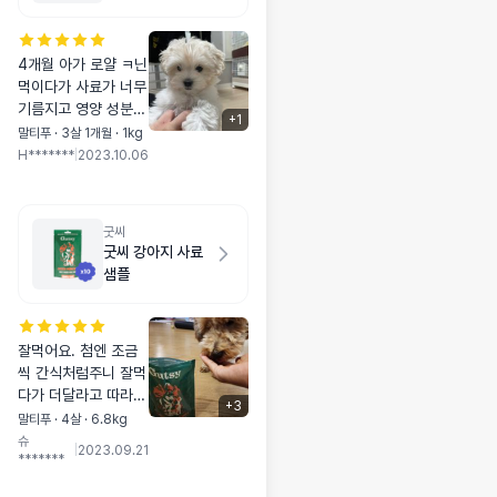
4개월 아가 로얄 ㅋ닌
먹이다가 사료가 너무
기름지고 영양 성분도
+
1
많이 떨어져서 이것
말티푸 · 3살 1개월 · 1kg
저것 샘플 시도하던중
H*******
|
2023.10.06
알러지 사료라해서 샘
플 먼저 구매해봄 굿
씨 먼저 먹인후 인섹
굿씨
ㅌ업 제품도 테스트해
굿씨 강아지 사료
봤는데 굿씨 먹였을때
샘플
가 응가도 훨신 이쁘
고 눈물냄새도 눈꼽도
착색도 없었음ㅜ 그다
잘먹어요. 첨엔 조금
음날 인섹ㅌ업 제품먹
씩 간식처럼주니 잘먹
였을때는 응가도 묽고
다가 더달라고 따라오
눈물이랑 눈꼽도 조금
+
3
네요.요즘사료 잘안먹
껴있었음ㅜㅜ 굿씨 알
말티푸 · 4살 · 6.8kg
어서 고민중였는데 잘
갱이도 크고 단단해서
슈
|
2023.09.21
*******
먹어서 좋아요!!
걱정했는데 알아서 한
알한알 잘 꼭꼭 씹어