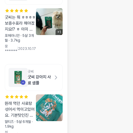
굿씨는 뭐 ㅎㅎㅎㅎ
보증수표라 해야겠
지요!? ㅎ 이미 먹
+
1
고있지만 샘플을 안
포메라니안 · 5살 3개
월 · 3.7kg
받아서 하나 같이구
뭉
매했어요🥰🥰
|
2023.10.17
*******
굿씨
굿씨 강아지 사
료 샘플
원래 먹던 사료랑
섞어서 먹이고있어
요. 기분탓인진 모
르겠지만, 며칠만에
말티즈 · 5살 6개월 ·
1.9kg
눈가가 좀 깨끗해진
천