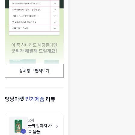
상세정보 펼쳐보기
멍냥마켓
인기제품
리뷰
굿씨
굿씨 강아지 사
료 샘플