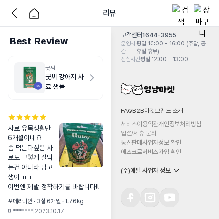
리뷰
고객센터
1644-3955
Best Review
운영시
평일 10:00 - 16:00 (주말, 공
간
휴일 휴무)
점심시간
평일 12:00 - 13:00
굿씨
굿씨 강아지 사
료 샘플
FAQ
B2B마켓
브랜드 소개
서비스이용약관
개인정보처리방침
사료 유목생활만 
입점/제휴 문의
6개월이네요

통신판매사업자정보 확인
좀 먹는다싶은 사
에스크로서비스가입 확인
료도 그렇게 잘먹
는건 아니라 맘고
(주)에필 사업자 정보
생이 ㅠㅜ

이번엔 제발 정착하기를 바랍니다!!
포메라니안 · 3살 6개월 · 1.76kg
미*******
|
2023.10.17