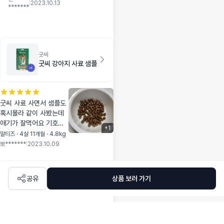
거 같아요. 꾸준히
|
2023.10.13
*******
급여해보려구요!!!
굿씨
굿씨 강아지 사료 샘플
굿씨 사료 사면서 샘플도
혹시몰라 같이 사봤는데
애기가 잘먹어요 기호성
+
1
도 좋고 성분도 괜찮은것
말티즈 · 4살 11개월 · 4.8kg
같아서 샘플이랑 본품 다
뽀*******
|
2023.10.09
먹으면 또 구매해야겠어
요 ㅎㅎ!
공유
상품 보러 가기