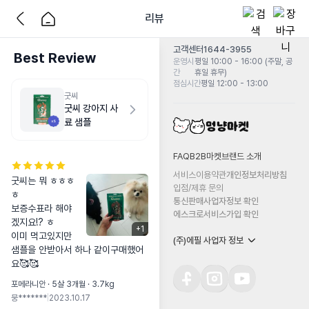
리뷰
고객센터
1644-3955
Best Review
운영시
평일 10:00 - 16:00 (주말, 공
간
휴일 휴무)
점심시간
평일 12:00 - 13:00
굿씨
굿씨 강아지 사
료 샘플
FAQ
B2B마켓
브랜드 소개
서비스이용약관
개인정보처리방침
굿씨는 뭐 ㅎㅎㅎ
입점/제휴 문의
ㅎ 

통신판매사업자정보 확인
보증수표라 해야
에스크로서비스가입 확인
겠지요!? ㅎ

+
1
이미 먹고있지만 
(주)에필 사업자 정보
샘플을 안받아서 하나 같이구매했어
요🥰🥰
포메라니안 · 5살 3개월 · 3.7kg
뭉*******
|
2023.10.17