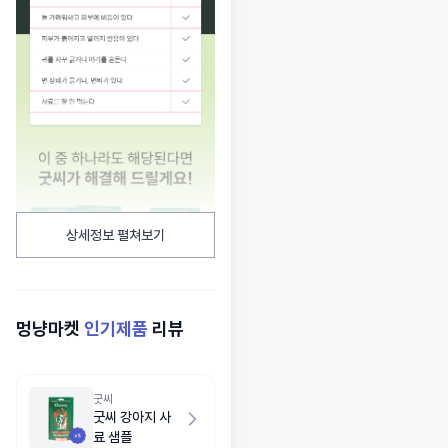
상세정보 펼쳐보기
멍냥마켓
인기제품
리뷰
굿씨
굿씨 강아지 사
료 샘플