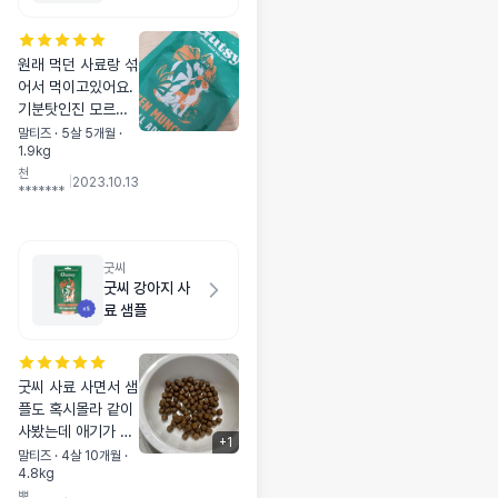
원래 먹던 사료랑 섞
어서 먹이고있어요.
기분탓인진 모르겠
지만, 며칠만에 눈가
말티즈 · 5살 5개월 ·
1.9kg
가 좀 깨끗해진거 같
천
아요. 꾸준히 급여해
|
2023.10.13
*******
보려구요!!!
굿씨
굿씨 강아지 사
료 샘플
굿씨 사료 사면서 샘
플도 혹시몰라 같이
사봤는데 애기가 잘
+
1
먹어요 기호성도 좋
말티즈 · 4살 10개월 ·
4.8kg
고 성분도 괜찮은것
뽀