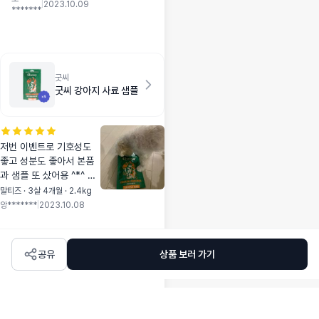
같아서 샘플이랑 본
|
2023.10.09
*******
품 다 먹으면 또 구
매해야겠어요 ㅎㅎ!
굿씨
굿씨 강아지 사료 샘플
저번 이벤트로 기호성도
좋고 성분도 좋아서 본품
과 샘플 또 샀어용 ^*^ 응
가가 엄청 까매지는?! 것
말티즈 · 3살 4개월 · 2.4kg
도 있지만 눈물이 조금이
앙*******
|
2023.10.08
라도 멎어서 좋더라구요!!
공유
상품 보러 가기