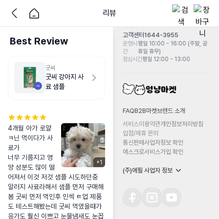
리뷰
고객센터
1644-3955
Best Review
운영시
평일 10:00 - 16:00 (주말, 공
간
휴일 휴무)
점심시간
평일 12:00 - 13:00
굿씨
굿씨 강아지 사
료 샘플
FAQ
B2B마켓
브랜드 소개
서비스이용약관
개인정보처리방침
4개월 아가 로얄 
입점/제휴 문의
ㅋ닌 먹이다가 사
통신판매사업자정보 확인
료가

에스크로서비스가입 확인
너무 기름지고 영
+
1
양 성분도 많이 떨
(주)에필 사업자 정보
어져서 이것 저것 샘플 시도하던중 
알러지 사료라해서 샘플 먼저 구매해
봄 굿씨 먼저 먹인후 인섹 ㅌ업 제품
도 테스트해봤는데 굿씨 먹였을때가 
응가도 훨신 이쁘고 눈물냄새도 눈꼽