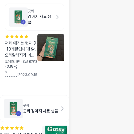
굿씨
강아지 사료 샘
플
저희 애기는 현재 9
-10개월입니다! 닭,
오리알러지가 너무
심해서 퍼피시기에
포메라니안 · 3살 8개월
· 3.18kg
퍼피사료를 못먹이
하
는게 너무 마음아팠
|
2023.09.15
*******
어요ㅠ (가수분해 먹
여도 바로 눈물터지
고 발 햝고 몸 긁어
서요) 굿씨는 곤충사
료지만 닭이 포함되
굿씨
어있어서 혹시몰라
굿씨 강아지 사료 샘플
샘플 주문해봤는데
눈물터짐 전혀 없고
너무너무 잘 먹어주
더라구요 다이어트