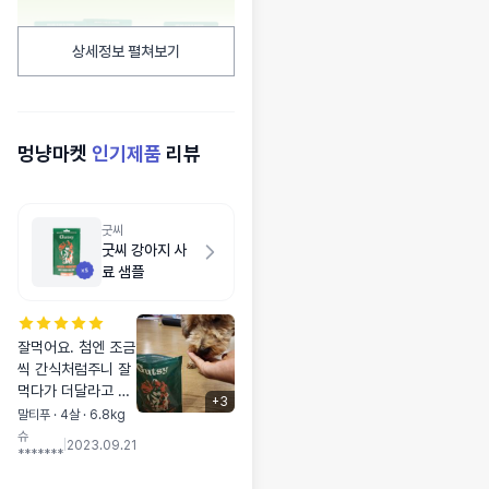
상세정보 펼쳐보기
멍냥마켓
인기제품
리뷰
굿씨
굿씨 강아지 사
료 샘플
잘먹어요. 첨엔 조금
씩 간식처럼주니 잘
먹다가 더달라고 따
+
3
라오네요.요즘사료
말티푸 · 4살 · 6.8kg
잘안먹어서 고민중
슈
|
2023.09.21
*******
였는데 잘먹어서 좋
아요!!