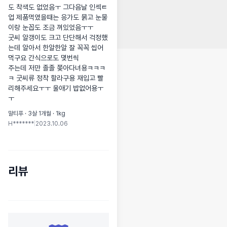
도 착색도 없었음ㅜ 그다음날 인섹ㅌ
업 제품먹였을때는 응가도 묽고 눈물
이랑 눈꼽도 조금 껴있었음ㅜㅜ

굿씨 알갱이도 크고 단단해서 걱정했
는데 알아서 한알한알 잘 꼭꼭 씹어 
먹구요 간식으로도 몇번씩

주는데 저만 졸졸 쫒아다녀용ㅋㅋㅋ
ㅋ 굿씨류 정착 할라구용 재입고 빨
리해주세요ㅜㅜ 울애기 밥없어용ㅜ
ㅜ
말티푸 · 3살 1개월 · 1kg
H*******
|
2023.10.06
리뷰