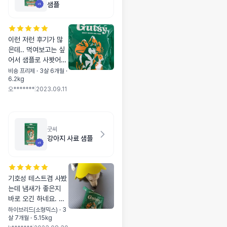
샘플
이런 저런 후기가 많
은데.. 먹여보고는 싶
어서 샘플로 사봣어
요. 엄청 잘 먹는데
비숑 프리제 · 3살 6개월 ·
6.2kg
요? 성분도 이정도면
오*******
|
2023.09.11
괜찮아요. 너무 만족
스럽습니다.
굿씨
강아지 사료 샘플
기호성 테스트겸 사봤
는데 냄새가 좋은지
바로 오긴 하네요. 스
몰바이트 품절이라 라
하이브리드(소형믹스) · 3
살 7개월 · 5.15kg
지로 사서 그런지 먹