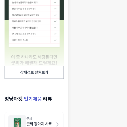
상세정보 펼쳐보기
멍냥마켓
인기제품
리뷰
굿씨
굿씨 강아지 사료