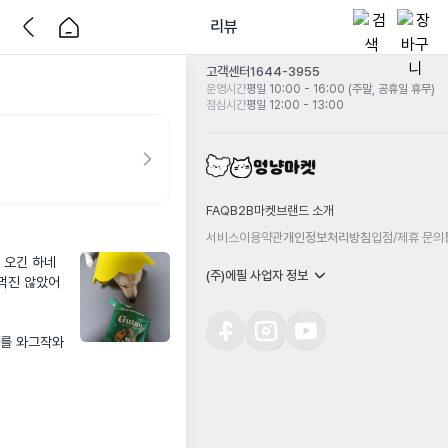
리뷰
고객센터
1644-3955
운영시간
평일 10:00 - 16:00 (주말, 공휴일 휴무)
점심시간
평일 12:00 - 13:00
FAQ
B2B마켓
브랜드 소개
서비스이용약관
개인정보처리방침
입점/제휴 문의
 오긴 하네
(주)에필 사업자 정보
 먹진 않았어
이를 와그작와