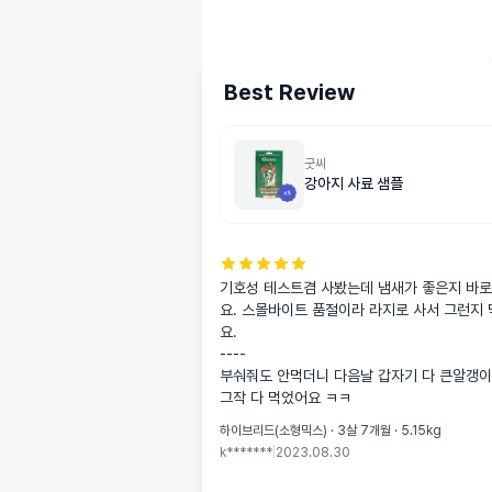
Best Review
굿씨
강아지 사료 샘플
기호성 테스트겸 사봤는데 냄새가 좋은지 바로
요. 스몰바이트 품절이라 라지로 사서 그런지
요.

----

부숴줘도 안먹더니 다음날 갑자기 다 큰알갱
그작 다 먹었어요 ㅋㅋ
하이브리드(소형믹스) · 3살 7개월 · 5.15kg
k*******
|
2023.08.30