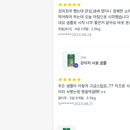
조마조마 했는데 관심,냄새 맞더니 경쾌한 소
먹어줘야 하는데 오늘 아점으로 시작했습니다
네요 샘플로 시작 너무 좋은거 같아요 바로 
니다
푸들(토이) · 4살 2개월 · 2.6kg
l*******
|
2023.08.24
굿씨
강아지 사료 샘플
무슨 샘플이 이렇게 고급스럽죠..?? 치즈본 사러 왓다가 백원
이라 사봣는뎅 짱잘먹음!!!!! ><
말티푸 · 3살 9개월 · 3.5kg
이*******
|
2023.08.21