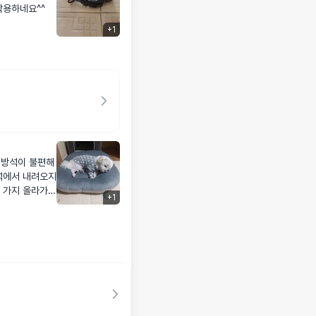
착용하네요^^
+
1
 방석이 불편해
석에서 내려오지
한 가지 올라가는
+
1
주었어요 뭉치처