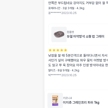
안쪽은 부드럽네요 강아지도 거부감 없이 잘 
포메라니안 · 3살 3개월 · 4.3kg
꽁*******
|
2023.10.25
컴플렛
듀얼 마약방석 소형 캄 그레이
낮잠을 잘 때 5분간격으로 돌아다니면서 자서
서인가 싶어 구매했어요 와우 뭉치 어젯밤 방
도 않고 쭈 욱 잤어요 아주 인생 방석이네요 
부분이 뭉치에겐 좀 높아서 앞쪽에 방석 놓아
말티즈 · 8살 9개월 · 4.2kg
럼 다리가 불편한 아이에겐 넘 높아요 인생방석 구매해서 넘
박*******
|
2023.10.25
좋아요
카르나4
이지츄 그레인프리 피쉬 1kg