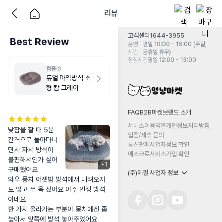
리뷰
고객센터
1644-3955
Best Review
운영
평일 10:00 - 16:00 (주말,
시간
공휴일 휴무)
점심시간
평일 12:00 - 13:00
컴플렛
듀얼 마약방석 소
형 캄 그레이
FAQ
B2B마켓
브랜드 소개
서비스이용약관
개인정보처리방침
낮잠을 잘 때 5분
입점/제휴 문의
간격으로 돌아다니
통신판매사업자정보 확인
면서 자서 방석이 
에스크로서비스가입 확인
불편해서인가 싶어 
+
1
구매했어요

(주)에필 사업자 정보
와우 뭉치 어젯밤 방석에서 내려오지
도 않고 쭈 욱 잤어요 아주 인생 방석
이네요

한 가지 올라가는 부분이 뭉치에겐 좀 
높아서 앞쪽에 방석 놓아주었어요
