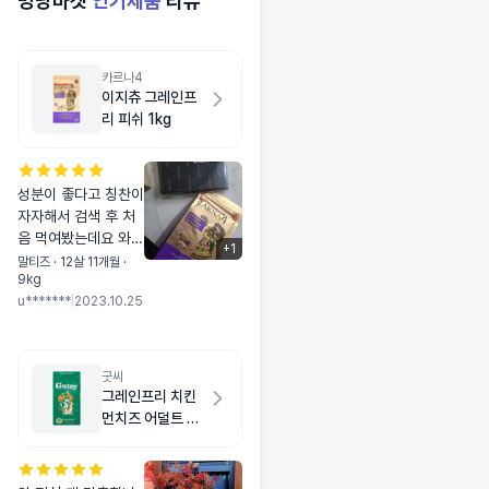
멍냥마켓
인기제품
리뷰
카르나4
이지츄 그레인프
리 피쉬 1kg
성분이 좋다고 칭찬이
자자해서 검색 후 처
음 먹여봤는데요 와
+
1
정말 너무 좋아요.ㅠ
말티즈 · 12살 11개월 ·
9kg
ㅠ 가격대가 조금 부
u*******
|
2023.10.25
담스럽긴 하지만 정말
매일 사료통 열 때 마
다 얼마나 고소한 냄
새가 나는지. 원래 생
굿씨
선원료 사료는 냄새때
그레인프리 치킨
문에 먹이는게 고역이
먼치즈 어덜트 스
였는데 딱 봐도 손에
몰바이트 2kg
번들댐도 없고 깔끔하
구요. 다이어트 사료