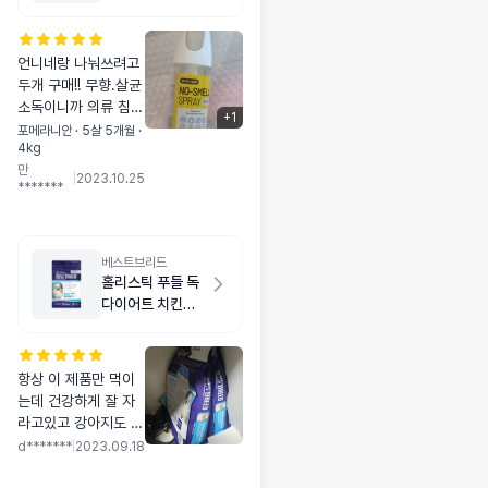
언니네랑 나눠쓰려고
두개 구매!! 무향.살균
소독이니까 의류 침구
+
1
류 장난감 빗 등등에
포메라니안 · 5살 5개월 ·
4kg
매일매일 칙칙~~ 손
만
잡이 부분이 약간 미
|
2023.10.25
*******
끄럽기는 하지만 분사
도 잘되는구나
베스트브리드
홀리스틱 푸들 독
다이어트 치킨
1.8kg
항상 이 제품만 먹이
는데 건강하게 잘 자
라고있고 강아지도 잘
챙겨먹는편입니다 .
d*******
|
2023.09.18
또 이용하겠습니다