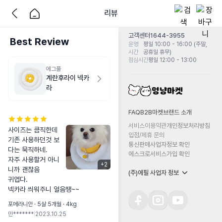
리뷰
고객센터
1644-3955
Best Review
운영
평일 10:00 - 16:00 (주말,
시간
공휴일 휴무)
점심시간
평일 12:00 - 13:00
에그풀
계란후라이 넥카
라
FAQ
B2B마켓
브랜드 소개
서비스이용약관
개인정보처리방침
사이즈는 큼직한데 

입점/제휴 문의
기존 사용하던것 보
통신판매사업자정보 확인
다는 묵직하네.

에스크로서비스가입 확인
자주 사용할거 아니
+
2
니까 괜찮음

(주)에필 사업자 정보
귀엽다.

넥카라 씌워주니 얼음땡~~
포메라니안 · 5살 5개월 · 4kg
만*******
|
2023.10.25