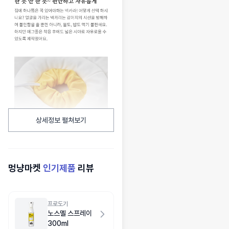
상세정보 펼쳐보기
멍냥마켓
인기제품
리뷰
프로도기
노스멜 스프레이
300ml