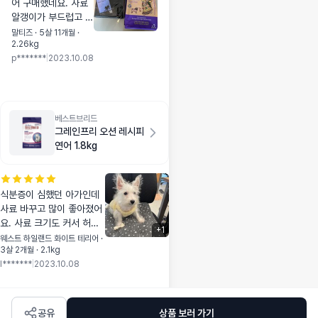
어 구매했네요. 사료
알갱이가 부드럽고 고
소한 향도 나요. 주니
말티즈 · 5살 11개월 ·
2.26kg
까 순삭하네요 ㅎ
p*******
|
2023.10.08
베스트브리드
그레인프리 오션 레시피
연어 1.8kg
식분증이 심했던 아가인데
사료 바꾸고 많이 좋아졌어
요. 사료 크기도 커서 허겁
+
1
지겁 안먹고 천천히 다 이빨
웨스트 하일랜드 화이트 테리어 ·
3살 2개월 · 2.1kg
로 깨먹어요. 그리고 무엇보
l*******
|
2023.10.08
다 눈물 자국이 들어갔네요.
공유
상품 보러 가기