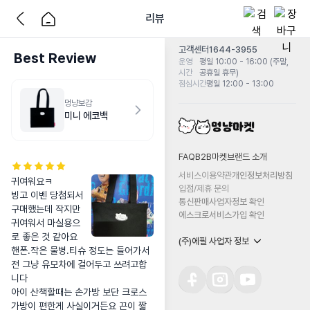
리뷰
고객센터
1644-3955
Best Review
운영
평일 10:00 - 16:00 (주말,
시간
공휴일 휴무)
점심시간
평일 12:00 - 13:00
멍냥보감
미니 에코백
FAQ
B2B마켓
브랜드 소개
서비스이용약관
개인정보처리방침
귀여워요ㅋ

입점/제휴 문의
빙고 이벤 당첨되서 
통신판매사업자정보 확인
구매했는데 작지만 
에스크로서비스가입 확인
귀여워서 마실용으
로 좋은 것 같아요

(주)에필 사업자 정보
핸폰.작은 물병.티슈 정도는 들어가서 
전 그냥 유모차에 걸어두고 쓰려고합
니다

아이 산책할때는 손가방 보단 크로스
가방이 편한게 사실이거든요 끈이 짧