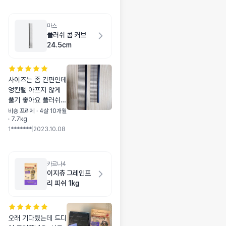
마스
플러쉬 콤 커브
24.5cm
사이즈는 좀 긴편인데
엉킨털 아프지 않게
풀기 좋아요 플러쉬콤
19m보다 길어요 슬
비숑 프리제 · 4살 10개월
· 7.7kg
리커로 빗질할때 보다
1*******
|
2023.10.08
편하게 잘 받아들입니
다 저도 리뷰 보고 구
매했는데 장모 고양이
엉킨털 풀기도 좋아서
카르나4
만족합니다 아쉬운건
이지츄 그레인프
앞쪽 빗살이 촘촘한편
리 피쉬 1kg
인데 뒷쪽은 간격이
넓어져서 조금 아쉬워
요 그외엔 좋네요
오래 기다렸는데 드디